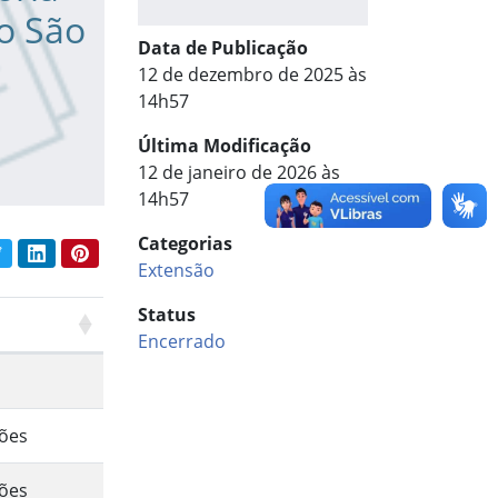
o São
Data de Publicação
12 de dezembro de 2025 às
14h57
Última Modificação
12 de janeiro de 2026 às
14h57
Categorias
book
Twitter
LinkedIn
Pinterest
har conteúdo:
Extensão
Status
Encerrado
ções
ções