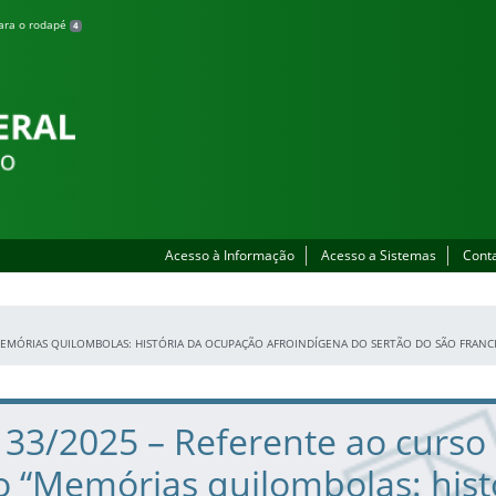
para o rodapé
4
Acesso à Informação
Acesso a Sistemas
Cont
MEMÓRIAS QUILOMBOLAS: HISTÓRIA DA OCUPAÇÃO AFROINDÍGENA DO SERTÃO DO SÃO FRANCI
º 33/2025 – Referente ao curso
 “Memórias quilombolas: hist