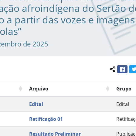
ação afroindígena do Sertão d
o a partir das vozes e imagens
olas”
zembro de 2025
Face
Compartil
Arquivo
Grupo
Edital
Edital
Retificação 01
Retifica
Resultado Preliminar
Publica