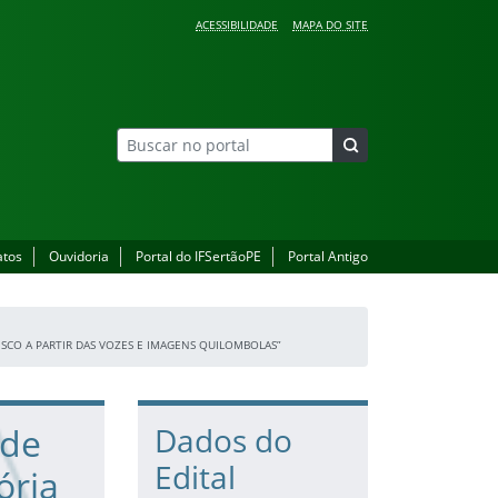
ACESSIBILIDADE
MAPA DO SITE
atos
Ouvidoria
Portal do IFSertãoPE
Portal Antigo
SCO A PARTIR DAS VOZES E IMAGENS QUILOMBOLAS”
 de
Dados do
Edital
ória