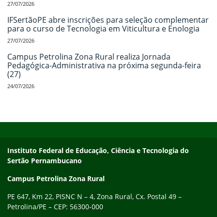
27/07/2026
IFSertãoPE abre inscrições para seleção complementar
para o curso de Tecnologia em Viticultura e Enologia
27/07/2026
Campus Petrolina Zona Rural realiza Jornada
Pedagógica-Administrativa na próxima segunda-feira
(27)
24/07/2026
Início do rodapé
Fim do conteúdo
Endereço
Instituto Federal de Educação, Ciência e Tecnologia do
Sertão Pernambucano
Campus Petrolina Zona Rural
PE 647, Km 22, PISNC N – 4, Zona Rural, Cx. Postal 49 –
Petrolina/PE – CEP: 56300-000