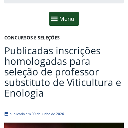
Início da navegação
Mostrar
Menu
Fim da navegação
Início do conteúdo
CONCURSOS E SELEÇÕES
Publicadas inscrições
homologadas para
seleção de professor
substituto de Viticultura e
Enologia
publicado em 09 de junho de 2026