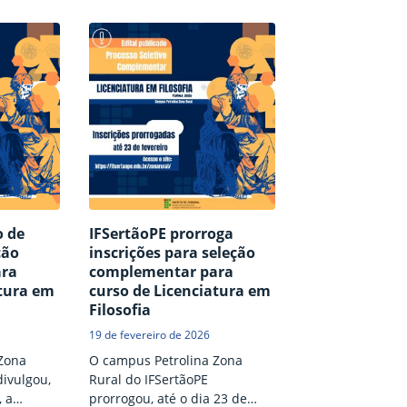
 nesta
terça-feira (28), convocação de
quarta-feira (11
terceira
candidatos em lista de espera
de candidatos em
idatos em
do Sisu 2026 para efetivação
espera do Sisu 
isu 2026
de matrícula. Clique aqui para
efetivação de ma
atrícula
conferir a convocação. Os
candidatos conv
ia.
candidatos convocados
deverão procede
ferir a
deverão proceder com a
efetivação da ma
idatos
efetivação da matrícula
apresentando-se
fetivar a
apresentando-se no prazo de
dez dias corridos
ndo-se no
dez dias corridos, a contar do
data de publicaç
ridos, a
início do segundo…
convocação. Tod
informações so
o de
IFSertãoPE prorroga
ção
inscrições para seleção
ara
complementar para
atura em
curso de Licenciatura em
Filosofia
19 de fevereiro de 2026
Zona
O campus Petrolina Zona
divulgou,
Rural do IFSertãoPE
, a
prorrogou, até o dia 23 de