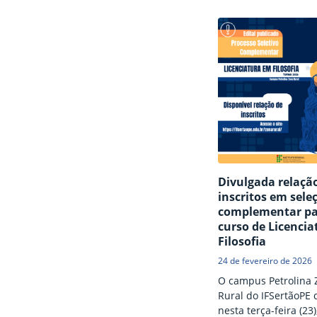
Acadêmico, divulgou,
segunda-feira (4), a 
convocação de cand
lista de espera do S
para efetivação de m
no curso de Agronom
Clique aqui para con
convocação. Os cand
convocados deverão e
matrícula apresenta
prazo de dez dias cor
contar do início…
Divulgada relaçã
inscritos em sele
complementar p
curso de Licenci
Filosofia
24 de fevereiro de 2026
O campus Petrolina 
Rural do IFSertãoPE 
nesta terça-feira (23)