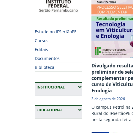
Estude no IFSertãoPE
Cursos
Editais
Documentos
Divulgado result
Biblioteca
preliminar de sel
complementar pa
curso de Viticultu
(EXPANDIR SUBMENUS)
INSTITUCIONAL
Enologia
3 de agosto de 2026
O campus Petrolina 
(EXPANDIR SUBMENUS)
EDUCACIONAL
Rural do IFSertãoPE 
nesta segunda-feira (
resultado preliminar
Fim da navegação
Processo Seletivo Si