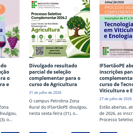
ado
Divulgado resultado
IFSertãoPE ab
eção
parcial de seleção
inscrições par
ra o
complementar para o
complementar
ra e
curso de Agricultura
curso de Tecn
Viticultura e 
31 de julho de 2026
27 de julho de 2026
O campus Petrolina Zona
Zona
Rural do IFSertãoPE divulgou,
Estão abertas, at
divulgou,
nesta sexta-feira (31), o
de 2026, as insc
3), o
resultado parcial da seleção
Processo Seletiv
 do
complementar para
destinado ao pr
mplificado
preenchimento de vagas do
de vagas remane