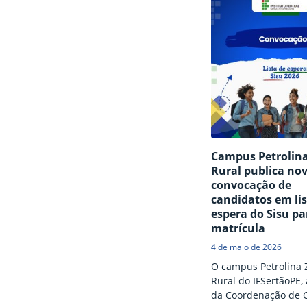
destinado ao preen
de vagas remanesce
curso superior de Te
em Viticultura e Eno
ingresso no semestre
2026.2. Clique aqui 
conferir o resultado
preliminar. Os inter
podem interpor recu
prazo de 24 horas d
Campus Petrolin
publicação, através 
Rural publica no
convocação de
candidatos em lis
espera do Sisu pa
matrícula
4 de maio de 2026
O campus Petrolina 
Rural do IFSertãoPE,
da Coordenação de C