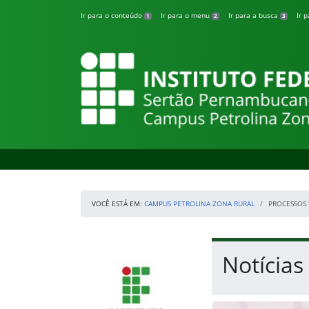
Pular para o conteúdo
Ir para o conteúdo
Ir para o menu
Ir para a busca
Ir 
1
2
3
Campus Petrolina
VOCÊ ESTÁ EM:
CAMPUS PETROLINA ZONA RURAL
PROCESSOS 
Início da navegação
IFSertãoPE
Início do conteúdo
Notícias