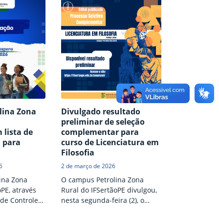
e Tecnologia
preenchimento de vagas do
 Enologia
curso Subsequente em
ampus
Agricultura, com ingresso no
ural do
segundo semestre de 2026. As
ingresso no
inscrições são gratuitas e
2026.2.
devem ser realizadas entre os
l nº 24/2026,
dias 23 e 30 de julho, através
rá o resultado
de preenchimento de
uer edição do
formulário eletrônico (clique
aqui). Para preenchimento…
lina Zona
Divulgado resultado
a
preliminar de seleção
 lista de
complementar para
u para
curso de Licenciatura em
Filosofia
6
2 de março de 2026
ina Zona
O campus Petrolina Zona
oPE, através
Rural do IFSertãoPE divulgou,
de Controle
nesta segunda-feira (2), o
gou, nesta
resultado preliminar do