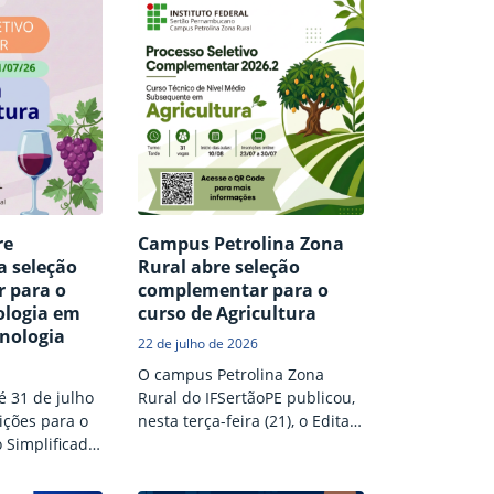
re
Campus Petrolina Zona
a seleção
Rural abre seleção
 para o
complementar para o
ologia em
curso de Agricultura
Enologia
22 de julho de 2026
O campus Petrolina Zona
é 31 de julho
Rural do IFSertãoPE publicou,
rições para o
nesta terça-feira (21), o Edital
o Simplificado
nº 23/2026, referente ao
eenchimento
processo seletivo
scentes no
complementar para