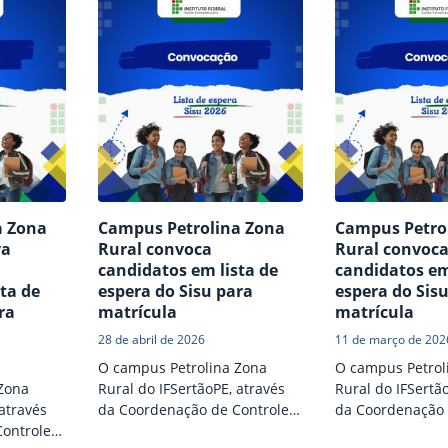
chimento
curso Subsequente em
curso superior d
ntes no
Agricultura, referente ao
em Viticultura e
cnologia
Edital nº 23/2026. Clique aqui
ofertado pelo c
logia, com
para conferir o resultado
Petrolina Zona R
 letivo
parcial. Os candidatos
IFSertãoPE, com 
para
interessados podem interpor
semestre letivo 
recurso, neste sábado (1º de
Conforme o Edita
essados
agosto), através do e-mail
a seleção utiliza
rso, no
czr.processoseletivo@ifsertao-
obtido em qualq
a
pe.edu.br. A previsão é que o
Exame…
a Zona
Campus Petrolina Zona
Campus Petro
do…
resultado dos…
va
Rural convoca
Rural convoc
candidatos em lista de
candidatos em
ta de
espera do Sisu para
espera do Sis
ra
matrícula
matrícula
28 de abril de 2026
11 de março de 202
O campus Petrolina Zona
O campus Petrol
Zona
Rural do IFSertãoPE, através
Rural do IFSertã
 através
da Coordenação de Controle
da Coordenação 
ontrole
Acadêmico, divulgou, nesta
Acadêmico, divul