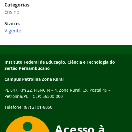
Categorias
Ensino
Status
Vigente
Início do rodapé
Fim do conteúdo
Endereço
Instituto Federal de Educação, Ciência e Tecnologia do
Sertão Pernambucano
Campus Petrolina Zona Rural
PE 647, Km 22, PISNC N – 4, Zona Rural, Cx. Postal 49 –
Petrolina/PE – CEP: 56300-000
Telefone: (87) 2101-8050