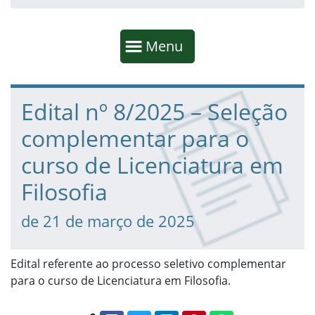
Início da navegação
Mostrar
Menu
Fim da navegação
Início do conteúdo
Edital nº 8/2025 – Seleção
complementar para o
curso de Licenciatura em
Filosofia
de 21 de março de 2025
Edital referente ao processo seletivo complementar
para o curso de Licenciatura em Filosofia.