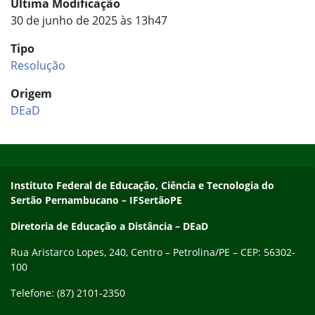
Última Modificação
30 de junho de 2025 às 13h47
Tipo
Resolução
Origem
DEaD
Início do rodapé
Fim do conteúdo
Endereço
Instituto Federal de Educação, Ciência e Tecnologia do
Sertão Pernambucano – IFSertãoPE
Diretoria de Educação a Distância – DEaD
Rua Aristarco Lopes, 240, Centro – Petrolina/PE – CEP: 56302-
100
Telefone: (87) 2101-2350