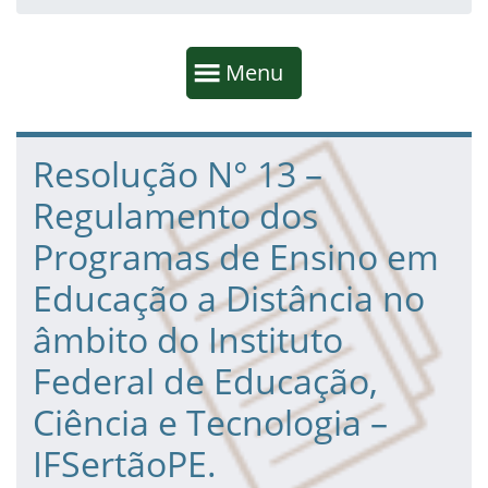
Início da navegação
Mostrar
Menu
Fim da navegação
Início do conteúdo
Resolução N° 13 –
Regulamento dos
Programas de Ensino em
Educação a Distância no
âmbito do Instituto
Federal de Educação,
Ciência e Tecnologia –
IFSertãoPE.