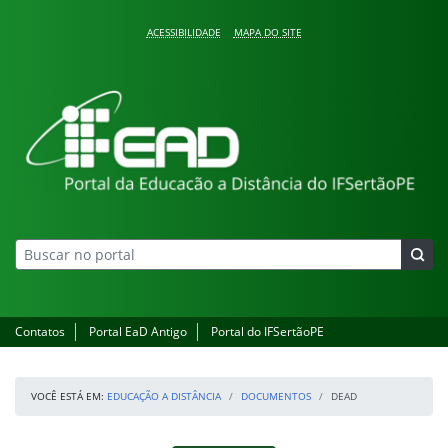
Pular para o conteúdo
ACESSIBILIDADE
MAPA DO SITE
Educação a Distância
Contatos
Portal EaD Antigo
Portal do IFSertãoPE
VOCÊ ESTÁ EM:
EDUCAÇÃO A DISTÂNCIA
DOCUMENTOS
DEAD