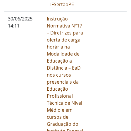
– IFSertãoPE
01/01/1900
30/06/2025
Instrução
I
14:11
Normativa N°17
– Diretrizes para
oferta de carga
horária na
Modalidade de
Educação a
Distância – EaD
nos cursos
presenciais da
Educação
Profissional
Técnica de Nível
Médio e em
cursos de
Graduação do