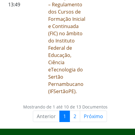
13:49
– Regulamento
dos Cursos de
Formação Inicial
e Continuada
(FIC) no âmbito
do Instituto
Federal de
Educação,
Ciência
eTecnologia do
Sertão
Pernambucano
(IFSertãoPE).
Mostrando de 1 até 10 de 13 Documentos
Anterior
1
2
Próximo
Início do rodapé
Fim do conteúdo