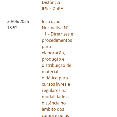
Distância –
IFSertãoPE.
01/01/1900
30/06/2025
Instrução
I
13:52
Normativa N°
11 – Diretrizes e
procedimentos
para
elaboração,
produção e
distribuição de
material
didático para
cursos livres e
regulares na
modalidade a
distância no
âmbito dos
campi e polos