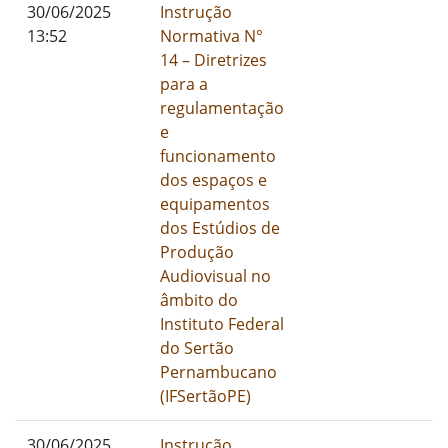
01/01/1900
30/06/2025
Instrução
I
13:52
Normativa N°
14 – Diretrizes
para a
regulamentação
e
funcionamento
dos espaços e
equipamentos
dos Estúdios de
Produção
Audiovisual no
âmbito do
Instituto Federal
do Sertão
Pernambucano
(IFSertãoPE)
01/01/1900
30/06/2025
Instrução
I