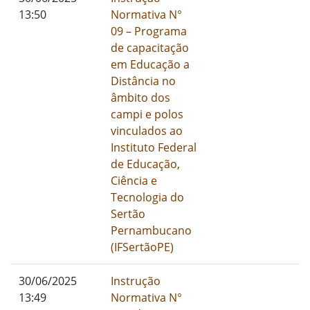
13:50
Normativa N°
09 – Programa
de capacitação
em Educação a
Distância no
âmbito dos
campi e polos
vinculados ao
Instituto Federal
de Educação,
Ciência e
Tecnologia do
Sertão
Pernambucano
(IFSertãoPE)
01/01/1900
30/06/2025
Instrução
I
13:49
Normativa N°