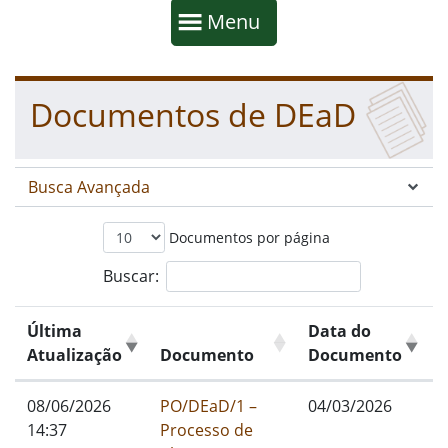
Início da navegação
Mostrar
Menu
Fim da navegação
Início do conteúdo
Documentos de DEaD
Busca Avançada
Documentos por página
Buscar:
Última
Data do
Atualização
Documento
Documento
08/06/2026
PO/DEaD/1 –
04/03/2026
14:37
Processo de