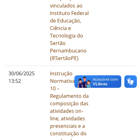
vinculados ao
Instituto Federal
de Educação,
Ciência e
Tecnologia do
Sertão
Pernambucano
(IFSertãoPE)
01/01/1900
30/06/2025
Instrução
I
13:52
Normativa N°
10 –
Regulamento da
composição das
atividades on-
line, atividades
presenciais e a
constituição do