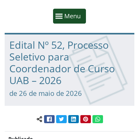
Início da navegação
Mostrar
Menu
Fim da navegação
Início do conteúdo
Edital Nº 52, Processo
Seletivo para
Coordenador de Curso
UAB – 2026
de 26 de maio de 2026
Facebook
Twitter
LinkedIn
Pinterest
WhatsApp
Compartilhar conteúdo: