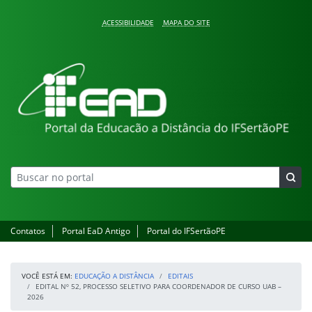
Pular para o conteúdo
ACESSIBILIDADE
MAPA DO SITE
Educação a Distância
Contatos
Portal EaD Antigo
Portal do IFSertãoPE
VOCÊ ESTÁ EM:
EDUCAÇÃO A DISTÂNCIA
EDITAIS
EDITAL Nº 52, PROCESSO SELETIVO PARA COORDENADOR DE CURSO UAB –
2026