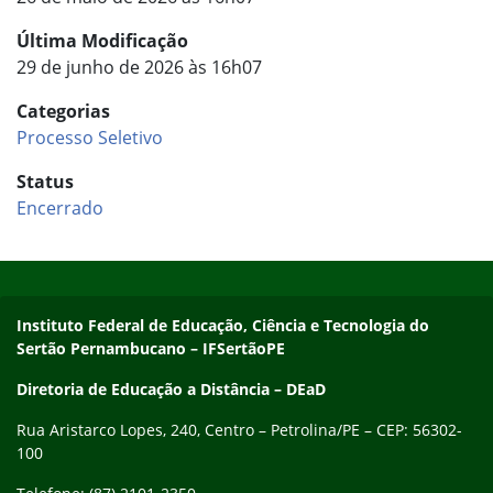
Última Modificação
29 de junho de 2026 às 16h07
Categorias
Processo Seletivo
Status
Encerrado
Início do rodapé
Fim do conteúdo
Endereço
Instituto Federal de Educação, Ciência e Tecnologia do
Sertão Pernambucano – IFSertãoPE
Diretoria de Educação a Distância – DEaD
Rua Aristarco Lopes, 240, Centro – Petrolina/PE – CEP: 56302-
100