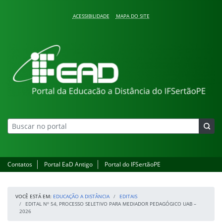
Pular para o conteúdo
ACESSIBILIDADE
MAPA DO SITE
Educação a Distância
Contatos
Portal EaD Antigo
Portal do IFSertãoPE
VOCÊ ESTÁ EM:
EDUCAÇÃO A DISTÂNCIA
EDITAIS
EDITAL Nº 54, PROCESSO SELETIVO PARA MEDIADOR PEDAGÓGICO UAB –
2026