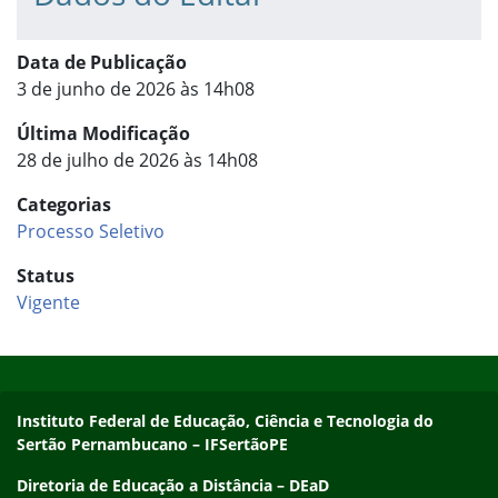
Data de Publicação
3 de junho de 2026 às 14h08
Última Modificação
28 de julho de 2026 às 14h08
Categorias
Processo Seletivo
Status
Vigente
Início do rodapé
Fim do conteúdo
Endereço
Instituto Federal de Educação, Ciência e Tecnologia do
Sertão Pernambucano – IFSertãoPE
Diretoria de Educação a Distância – DEaD