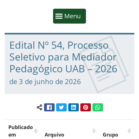
Início da navegação
Mostrar
Menu
Fim da navegação
Início do conteúdo
Edital Nº 54, Processo
Seletivo para Mediador
Pedagógico UAB – 2026
de 3 de junho de 2026
Facebook
Twitter
LinkedIn
Pinterest
WhatsApp
Compartilhar conteúdo:
Publicado
em
Arquivo
Grupo