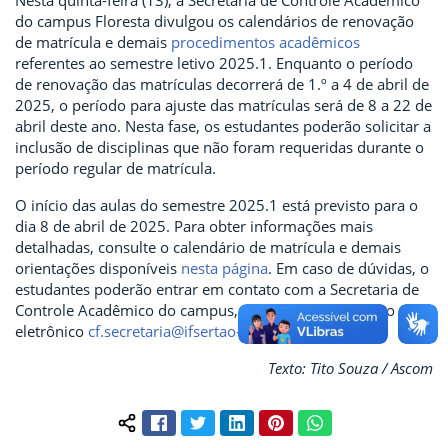
Nesta quinta-feira (13), a Secretaria de Controle Acadêmico
do campus Floresta divulgou os calendários de renovação
de matrícula e demais
procedimentos acadêmicos
referentes ao semestre letivo 2025.1. Enquanto o período
de renovação das matrículas decorrerá de 1.º a 4 de abril de
2025, o período para ajuste das matrículas será de 8 a 22 de
abril deste ano. Nesta fase, os estudantes poderão solicitar a
inclusão de disciplinas que não foram requeridas durante o
período regular de matrícula.
O início das aulas do semestre 2025.1 está previsto para o
dia 8 de abril de 2025. Para obter informações mais
detalhadas, consulte o calendário de matrícula e demais
orientações disponíveis
nesta página
. Em caso de dúvidas, o
estudantes poderão entrar em contato com a Secretaria de
Controle Acadêmico do campus, por meio do endereço
eletrônico
cf.secretaria@ifsertao-pe.edu.br
.
Texto: Tito Souza / Ascom
Facebook
Twitter
LinkedIn
Pinterest
WhatsApp
Compartilhar conteúdo: