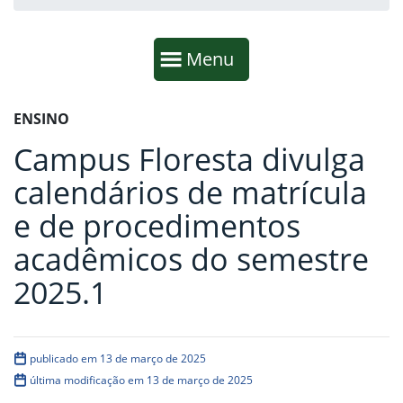
Início da navegação
Mostrar
Menu
Fim da navegação
Início do conteúdo
ENSINO
Campus Floresta divulga
calendários de matrícula
e de procedimentos
acadêmicos do semestre
2025.1
publicado em 13 de março de 2025
última modificação em 13 de março de 2025