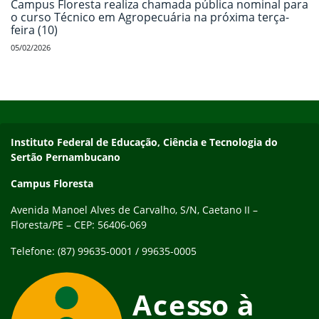
Campus Floresta realiza chamada pública nominal para
o curso Técnico em Agropecuária na próxima terça-
feira (10)
05/02/2026
Início do rodapé
Fim do conteúdo
Endereço
Instituto Federal de Educação, Ciência e Tecnologia do
Sertão Pernambucano
Campus Floresta
Avenida Manoel Alves de Carvalho, S/N, Caetano II –
Floresta/PE – CEP: 56406-069
Telefone: (87) 99635-0001 / 99635-0005