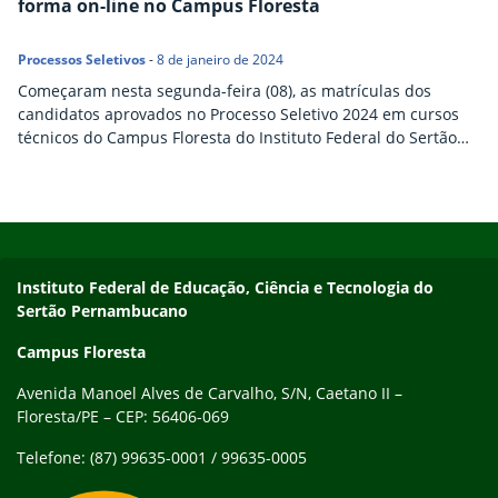
forma on-line no Campus Floresta
Processos Seletivos
-
8 de janeiro de 2024
Começaram nesta segunda-feira (08), as matrículas dos
candidatos aprovados no Processo Seletivo 2024 em cursos
técnicos do Campus Floresta do Instituto Federal do Sertão
Pernambucano (IFSertãoPE). Até a próxima quarta-feira (10), o
campus está recebendo as matrículas dos aprovados nos
cursos da modalidade Médio Integrado em Agropecuária e
Início do rodapé
Fim do conteúdo
Informática. O procedimento é todo online e pode ser
realizado através deste link.
Endereço
Instituto Federal de Educação, Ciência e Tecnologia do
Sertão Pernambucano
Campus Floresta
Avenida Manoel Alves de Carvalho, S/N, Caetano II –
Floresta/PE – CEP: 56406-069
Telefone: (87) 99635-0001 / 99635-0005