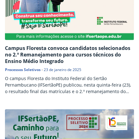
Campus Floresta convoca candidatos selecionados
no 2.º Remanejamento para cursos técnicos do
Ensino Médio Integrado
Processos Seletivos
-
23 de janeiro de 2025
O campus Floresta do Instituto Federal do Sertão
Pernambucano (IFSertãoPE) publicou, nesta quinta-feira (23),
o resultado final das matrículas e o 2.º remanejamento do
edital n.º 89/2024, do Processo Seletivo 2025, para ingresso
em cursos técnicos do Ensino Médio Integrado. Desta vez, há
duas vagas remanescentes para o curso técnico em
Agropecuária e mais duas para o técnico em Informática,
ambos no turno vespertino.