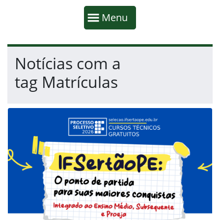
Início da navegação
Mostrar
Menu
Fim da navegação
Início do conteúdo
Notícias com a
tag Matrículas