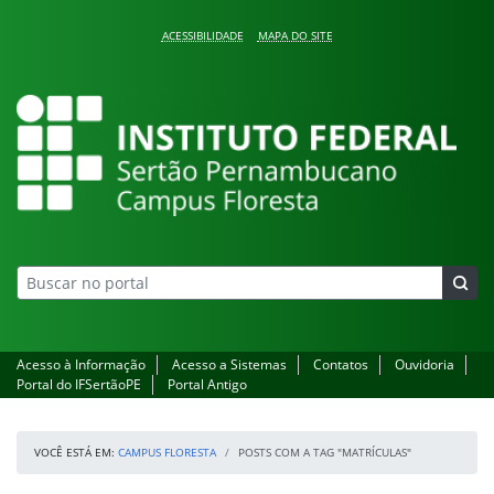
Pular para o conteúdo
ACESSIBILIDADE
MAPA DO SITE
Campus Floresta
Acesso à Informação
Acesso a Sistemas
Contatos
Ouvidoria
Portal do IFSertãoPE
Portal Antigo
VOCÊ ESTÁ EM:
CAMPUS FLORESTA
POSTS COM A TAG "MATRÍCULAS"