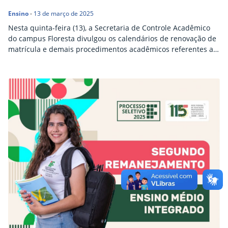
Ensino
-
13 de março de 2025
Nesta quinta-feira (13), a Secretaria de Controle Acadêmico
do campus Floresta divulgou os calendários de renovação de
matrícula e demais procedimentos acadêmicos referentes ao
semestre letivo 2025.1. Enquanto o período de renovação das
matrículas decorrerá de 1.º a 4 de abril de 2025, o período
para ajuste das matrículas será de 8 a 22 de abril deste ano.
Nesta fase, os estudantes poderão solicitar a inclusão de
disciplinas que não foram requeridas durante o período
regular de matrícula.