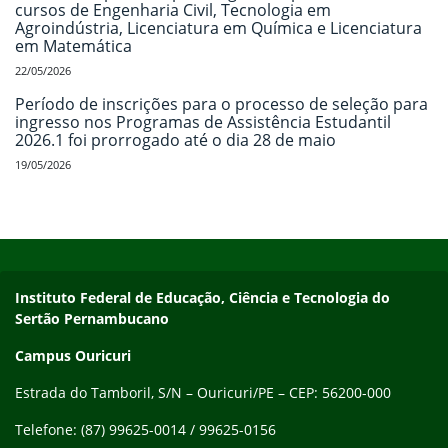
cursos de Engenharia Civil, Tecnologia em
Agroindústria, Licenciatura em Química e Licenciatura
em Matemática
22/05/2026
Período de inscrições para o processo de seleção para
ingresso nos Programas de Assistência Estudantil
2026.1 foi prorrogado até o dia 28 de maio
19/05/2026
Início do rodapé
Fim do conteúdo
Endereço
Instituto Federal de Educação, Ciência e Tecnologia do
Sertão Pernambucano
Campus Ouricuri
Estrada do Tamboril, S/N – Ouricuri/PE – CEP: 56200-000
Telefone: (87) 99625-0014 / 99625-0156