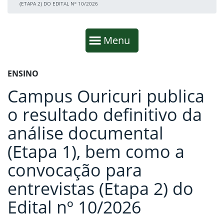
(ETAPA 2) DO EDITAL Nº 10/2026
Início da navegação
Mostrar
Menu
Fim da navegação
Início do conteúdo
ENSINO
Campus Ouricuri publica
o resultado definitivo da
análise documental
(Etapa 1), bem como a
convocação para
entrevistas (Etapa 2) do
Edital nº 10/2026