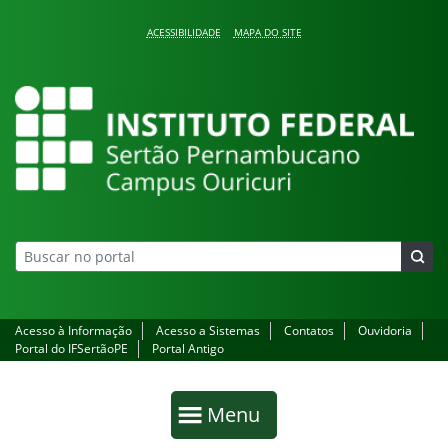
Pular para o conteúdo
ACESSIBILIDADE
MAPA DO SITE
Campus Ouricuri
Acesso à Informação
Acesso a Sistemas
Contatos
Ouvidoria
Portal do IFSertãoPE
Portal Antigo
Início da navegação
Mostrar
Menu