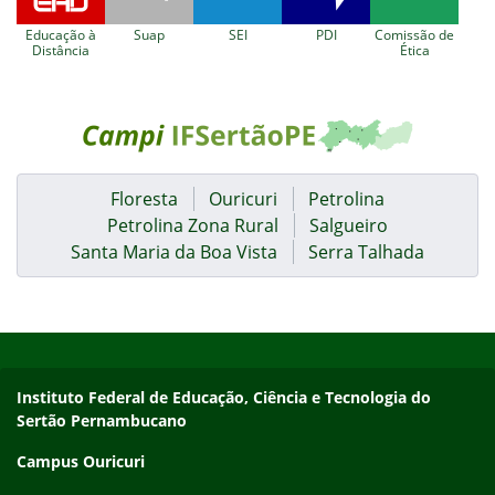
Educação à
Suap
SEI
PDI
Comissão de
Distância
Ética
Floresta
Ouricuri
Petrolina
Petrolina Zona Rural
Salgueiro
Santa Maria da Boa Vista
Serra Talhada
Início do rodapé
Fim do conteúdo
Endereço
Instituto Federal de Educação, Ciência e Tecnologia do
Sertão Pernambucano
Campus Ouricuri