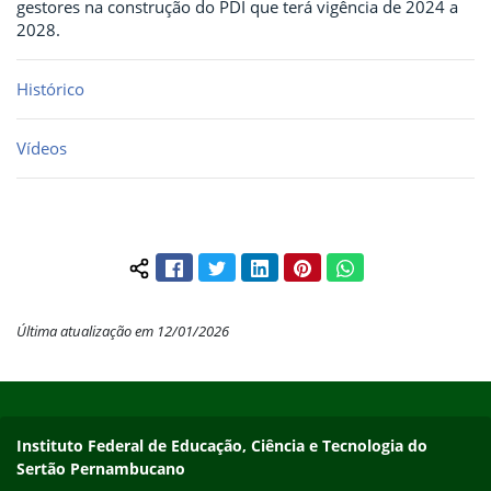
gestores na construção do PDI que terá vigência de 2024 a
2028.
Histórico
Vídeos
Facebook
Twitter
LinkedIn
Pinterest
WhatsApp
Compartilhar conteúdo:
Última atualização em 12/01/2026
Início do rodapé
Fim do conteúdo
Endereço
Instituto Federal de Educação, Ciência e Tecnologia do
Sertão Pernambucano