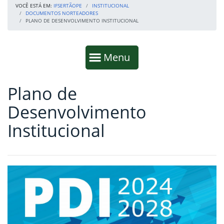
VOCÊ ESTÁ EM:
IFSERTÃOPE
INSTITUCIONAL
DOCUMENTOS NORTEADORES
PLANO DE DESENVOLVIMENTO INSTITUCIONAL
Início da navegação
Mostrar
Menu
Plano de
Fim da navegação
Início do conteúdo
Desenvolvimento
Institucional