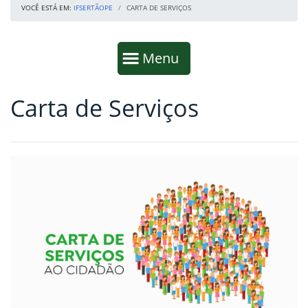
VOCÊ ESTÁ EM:
IFSERTÃOPE
CARTA DE SERVIÇOS
Início da navegação
Mostrar
Menu
Carta de Serviços
Fim da navegação
Início do conteúdo