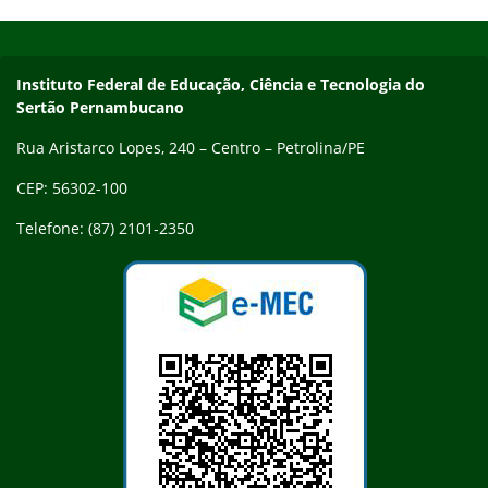
Início do rodapé
Fim do conteúdo
Endereço
Instituto Federal de Educação, Ciência e Tecnologia do
Sertão Pernambucano
Rua Aristarco Lopes, 240 – Centro – Petrolina/PE
CEP: 56302-100
Telefone: (87) 2101-2350