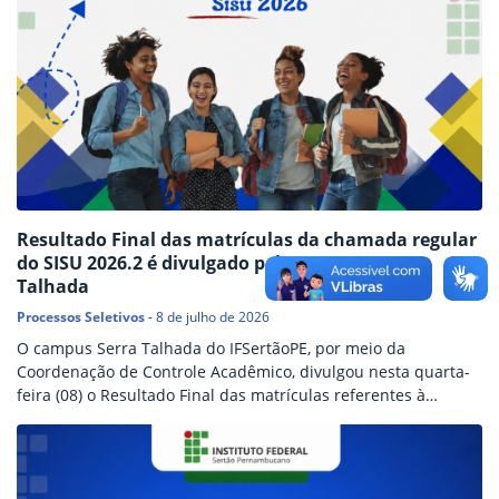
Resultado Final das matrículas da chamada regular
do SISU 2026.2 é divulgado pelo Campus Serra
Talhada
Processos Seletivos
-
8 de julho de 2026
O campus Serra Talhada do IFSertãoPE, por meio da
Coordenação de Controle Acadêmico, divulgou nesta quarta-
feira (08) o Resultado Final das matrículas referentes à
chamada regular do SISU 2026.2, conforme o Edital nº
95/2026, para o curso de Licenciatura em Física, ofertado no
turno noturno. O documento apresenta a situação das
inscrições dos candidatos classificados em todos os grupos