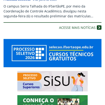
O campus Serra Talhada do IFSertãoPE, por meio da
Coordenação de Controle Acadêmico, divulgou nesta
segunda-feira (6) o resultado preliminar das matrículas
referentes à chamada regular do SISU 2026.2, conforme o
Edital nº 95/2026, para o curso de Licenciatura em Física,
ACESSE MAIS NOTÍCIAS
ofertado no turno noturno. O documento apresenta a
situação das inscrições dos candidatos classificados em todos
os grupos de…
Processo Seletivo Cursos Téc
Processo Seletivo Cursos Sup
Video Institucional