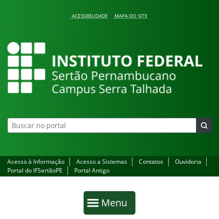
Pular para o conteúdo
ACESSIBILIDADE
MAPA DO SITE
Campus Serra Talhada
Acesso à Informação
Acesso a Sistemas
Contatos
Ouvidoria
Portal do IFSertãoPE
Portal Antigo
Início da navegação
Mostrar
Menu