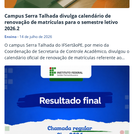
Campus Serra Talhada divulga calendário de
renovação de matrículas para o semestre letivo
2026.2
Ensino
-
14 de julho de 2026
O campus Serra Talhada do IFSertãoPE, por meio da
Coordenação de Secretaria de Controle Acadêmico, divulgou o
calendário oficial de renovação de matrículas referente ao
segundo semestre letivo de 2026. O cronograma contempla
estudantes veteranos dos cursos superiores, técnicos
integrados ao ensino médio, técnicos subsequentes e da
modalidade Formação Inicial e Continuada (FIC EJA). O
período destinado à renovação de…