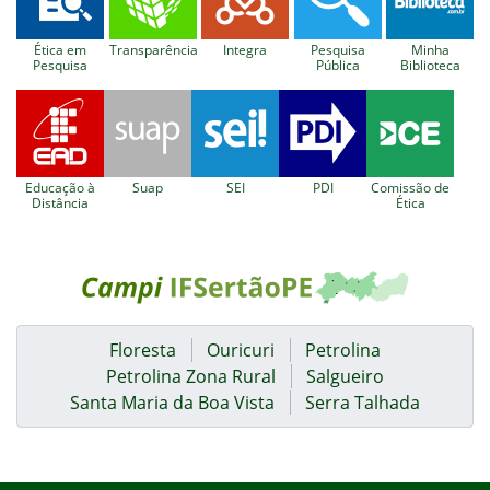
Ética em
Transparência
Integra
Pesquisa
Minha
Pesquisa
Pública
Biblioteca
Educação à
Suap
SEI
PDI
Comissão de
Distância
Ética
Floresta
Ouricuri
Petrolina
Petrolina Zona Rural
Salgueiro
Santa Maria da Boa Vista
Serra Talhada
Início do rodapé
Fim do conteúdo