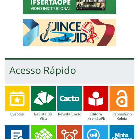
Jince 2025
Acesso Rápido
Eventos
Revista De
Revista Cacto
Editora
Repositório
Visu
IFSertãoPE
Releia