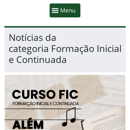
Início da navegação
Mostrar
Menu
Fim da navegação
Início do conteúdo
Notícias da
categoria Formação Inicial
e Continuada