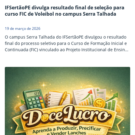
IFSertãoPE divulga resultado final de seleção para
curso FIC de Voleibol no campus Serra Talhada
19 de março de 2026
O campus Serra Talhada do IFSertãoPE divulgou o resultado
final do processo seletivo para o Curso de Formação Inicial e
Continuada (FIC) vinculado ao Projeto Institucional de Ensino
de Esportes: Voleibol. A relação de candidatos classificados
foi definida por meio de sorteio público, realizado na sala da
Coordenação de Extensão e Relações Institucionais, com
transmissão on-line via Google Meet para…