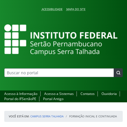
Pular para o conteúdo
ACESSIBILIDADE
MAPA DO SITE
Campus Serra Talhada
Acesso à Informação
Acesso a Sistemas
Contatos
Ouvidoria
Portal do IFSertãoPE
Portal Antigo
VOCÊ ESTÁ EM:
CAMPUS SERRA TALHADA
FORMAÇÃO INICIAL E CONTINUADA