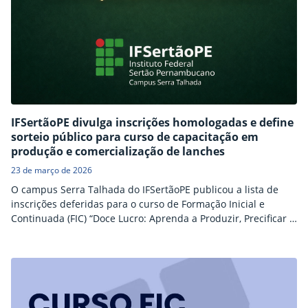
IFSertãoPE divulga inscrições homologadas e define
sorteio público para curso de capacitação em
produção e comercialização de lanches
23 de março de 2026
O campus Serra Talhada do IFSertãoPE publicou a lista de
inscrições deferidas para o curso de Formação Inicial e
Continuada (FIC) “Doce Lucro: Aprenda a Produzir, Precificar e
Comercializar Lanches”. A ação tem como objetivo qualificar
estudantes e a comunidade em geral, com ênfase no
desenvolvimento de habilidades voltadas ao
empreendedorismo e à geração de renda. Considerando que
o número…