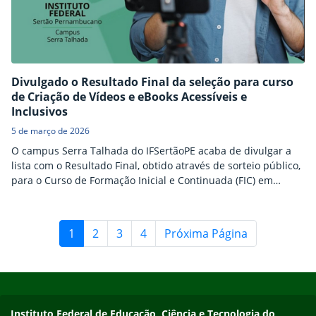
Divulgado o Resultado Final da seleção para curso
de Criação de Vídeos e eBooks Acessíveis e
Inclusivos
5 de março de 2026
O campus Serra Talhada do IFSertãoPE acaba de divulgar a
lista com o Resultado Final, obtido através de sorteio público,
para o Curso de Formação Inicial e Continuada (FIC) em
Criação de Vídeos e eBooks Acessíveis e Inclusivos. Conforme
estabelece o Edital nº 06/2026, o processo de seleção foi
realizado por meio de sorteio público realizado na manhã
1
2
3
4
Próxima Página
desta quinta-feira…
Início do rodapé
Fim do conteúdo
Endereço
Instituto Federal de Educação, Ciência e Tecnologia do