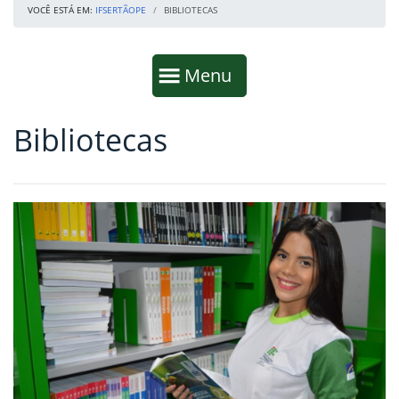
VOCÊ ESTÁ EM:
IFSERTÃOPE
BIBLIOTECAS
Início da navegação
Mostrar
Menu
Bibliotecas
Fim da navegação
Início do conteúdo