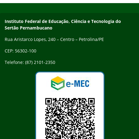
Início do rodapé
Fim do conteúdo
Endereço
Instituto Federal de Educação, Ciência e Tecnologia do
Sertão Pernambucano
Rua Aristarco Lopes, 240 – Centro – Petrolina/PE
CEP: 56302-100
Telefone: (87) 2101-2350