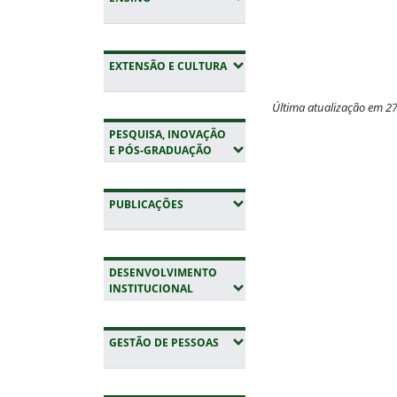
(EXPANDIR SUBMENUS)
EXTENSÃO E CULTURA
Última atualização em 2
PESQUISA, INOVAÇÃO
Fim do conteúdo
(EXPANDIR SUBMENUS)
E PÓS-GRADUAÇÃO
(EXPANDIR SUBMENUS)
PUBLICAÇÕES
DESENVOLVIMENTO
(EXPANDIR SUBMENUS)
INSTITUCIONAL
(EXPANDIR SUBMENUS)
GESTÃO DE PESSOAS