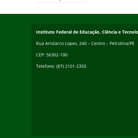
Início do rodapé
Fim da navegação
Endereço
Instituto Federal de Educação, Ciência e Tecn
Rua Aristarco Lopes, 240 – Centro – Petrolina/PE
CEP: 56302-100
Telefone: (87) 2101-2350