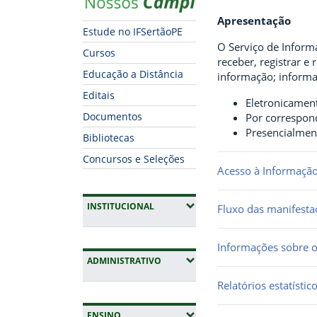
Apresentação
Estude no IFSertãoPE
O Serviço de Informa
Cursos
receber, registrar 
Educação a Distância
informação; informa
Editais
Eletronicamen
Documentos
Por correspond
Presencialment
Bibliotecas
Concursos e Seleções
Acesso à Informação
(EXPANDIR SUBMENUS)
INSTITUCIONAL
Fluxo das manifesta
Informações sobre o
(EXPANDIR SUBMENUS)
ADMINISTRATIVO
Relatórios estatísti
(EXPANDIR SUBMENUS)
ENSINO