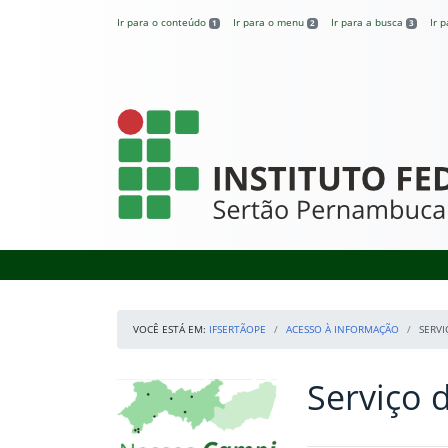
Pular para o conteúdo
Ir para o conteúdo
Ir para o menu
Ir para a busca
Ir 
1
2
3
IFSertãoPE
VOCÊ ESTÁ EM:
IFSERTÃOPE
ACESSO À INFORMAÇÃO
SERV
Serviço 
Início da navegação
Mapa Campi
Início do conteúdo