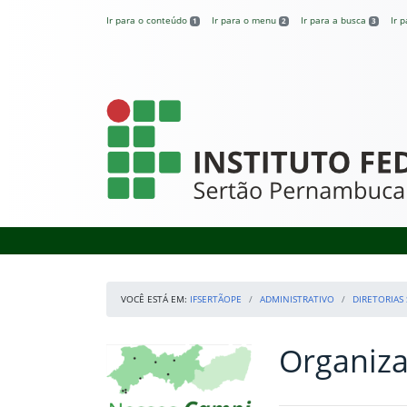
Pular para o conteúdo
Ir para o conteúdo
Ir para o menu
Ir para a busca
Ir 
1
2
3
IFSertãoPE
VOCÊ ESTÁ EM:
IFSERTÃOPE
ADMINISTRATIVO
DIRETORIAS 
Organiza
Início da navegação
Mapa Campi
Início do conteúdo