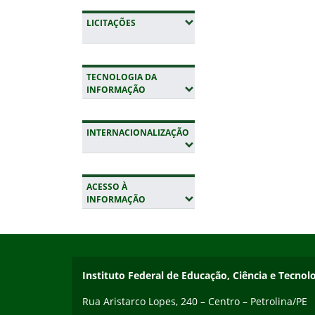
(EXPANDIR SUBMENUS)
LICITAÇÕES
TECNOLOGIA DA
(EXPANDIR SUBMENUS)
INFORMAÇÃO
INTERNACIONALIZAÇÃO
(EXPANDIR SUBMENUS)
ACESSO À
(EXPANDIR SUBMENUS)
INFORMAÇÃO
Início do rodapé
Fim da navegação
Endereço
Instituto Federal de Educação, Ciência e Tecn
Rua Aristarco Lopes, 240 – Centro – Petrolina/PE