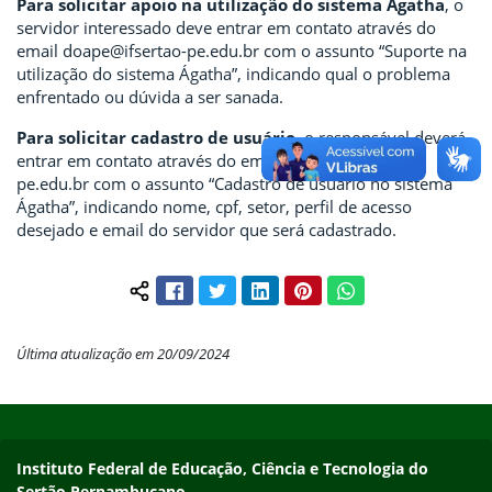
Para solicitar apoio na utilização do sistema Ágatha
, o
servidor interessado deve entrar em contato através do
email doape@ifsertao-pe.edu.br com o assunto “Suporte na
utilização do sistema Ágatha”, indicando qual o problema
enfrentado ou dúvida a ser sanada.
Para solicitar cadastro de usuário
, o responsável deverá
entrar em contato através do email doape@ifsertao-
pe.edu.br com o assunto “Cadastro de usuário no sistema
Ágatha”, indicando nome, cpf, setor, perfil de acesso
desejado e email do servidor que será cadastrado.
Facebook
Twitter
LinkedIn
Pinterest
WhatsApp
Compartilhar conteúdo:
Última atualização em 20/09/2024
Início do rodapé
Fim do conteúdo
Endereço
Instituto Federal de Educação, Ciência e Tecnologia do
Sertão Pernambucano