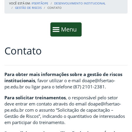
VOCÊ ESTÁ EM:
IFSERTÃOPE
DESENVOLVIMENTO INSTITUCIONAL
GESTÃO DE RISCOS
CONTATO
Início da navegação
Mostrar
Menu
Contato
Fim da navegação
Início do conteúdo
Para obter mais informações sobre a gestão de riscos
institucionais
, favor utilizar o e-mail doape@ifsertao-
pe.edu.br ou ligar para o telefone (87) 2101-2381.
Para solicitar treinamentos
, o responsável pelo setor
deve entrar em contato através do email doape@ifsertao-
pe.edu.br com o assunto “Solicitação de capacitação –
Gestão de Riscos”, indicando o quantitativo de interessados
em participar do treinamento.