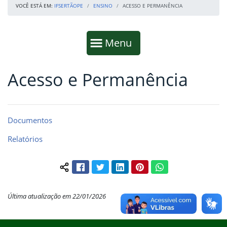
VOCÊ ESTÁ EM:
IFSERTÃOPE
ENSINO
ACESSO E PERMANÊNCIA
Início da navegação
Mostrar
Menu
Acesso e Permanência
Fim da navegação
Início do conteúdo
Documentos
Relatórios
Facebook
Twitter
LinkedIn
Pinterest
WhatsApp
Compartilhar conteúdo:
Última atualização em 22/01/2026
Início do rodapé
Fim do conteúdo