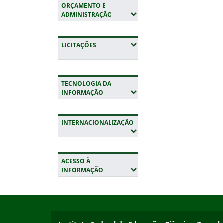
ORÇAMENTO E
(EXPANDIR SUBMENUS)
ADMINISTRAÇÃO
(EXPANDIR SUBMENUS)
LICITAÇÕES
TECNOLOGIA DA
(EXPANDIR SUBMENUS)
INFORMAÇÃO
INTERNACIONALIZAÇÃO
(EXPANDIR SUBMENUS)
ACESSO À
(EXPANDIR SUBMENUS)
INFORMAÇÃO
Início do rodapé
Fim da navegação