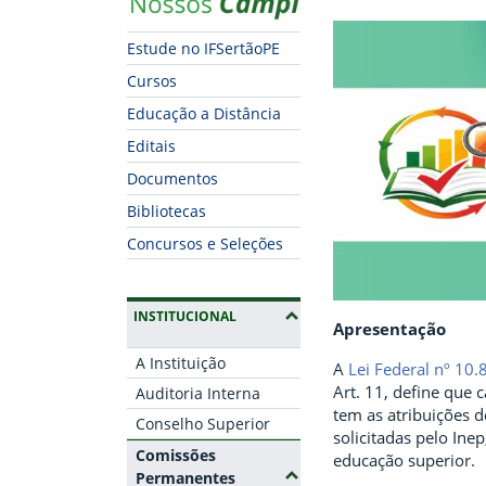
Estude no IFSertãoPE
Cursos
Educação a Distância
Editais
Documentos
Bibliotecas
Concursos e Seleções
(OCULTAR SUBMENUS)
INSTITUCIONAL
Apresentação
A Instituição
A
Lei Federal nº 10.
Art. 11, define que 
Auditoria Interna
tem as atribuições d
Conselho Superior
solicitadas pelo Ine
Comissões
educação superior.
(Ocultar submenus)
Permanentes