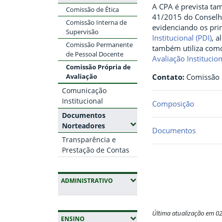
A CPA é prevista t
Comissão de Ética
41/2015 do Conselho 
Comissão Interna de
evidenciando os prin
Supervisão
Institucional (PDI)
, a
Comissão Permanente
também utiliza como
de Pessoal Docente
Avaliação Institucio
Comissão Própria de
Avaliação
Contato:
Comissão P
Comunicação
Institucional
Composição
Documentos
(Expandir submenus)
Norteadores
Documentos
Transparência e
Prestação de Contas
(EXPANDIR SUBMENUS)
ADMINISTRATIVO
Última atualização em 0
(EXPANDIR SUBMENUS)
ENSINO