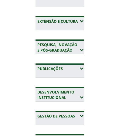
Fim do conteúdo
(EXPANDIR SUBMENUS)
EXTENSÃO E CULTURA
PESQUISA, INOVAÇÃO
(EXPANDIR SUBMENUS)
E PÓS-GRADUAÇÃO
(EXPANDIR SUBMENUS)
PUBLICAÇÕES
DESENVOLVIMENTO
(EXPANDIR SUBMENUS)
INSTITUCIONAL
(EXPANDIR SUBMENUS)
GESTÃO DE PESSOAS