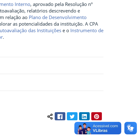
mento Interno
, aprovado pela Resolução nº
toavaliação, relatórios descrevendo e
 em relação ao
Plano de Desenvolvimento
plorar as potencialidades da instituição. A CPA
utoavaliação das Instituições
e o
Instrumento de
or
.
Facebook
Twitter
LinkedIn
Pinterest
Compartilhar conteúdo: