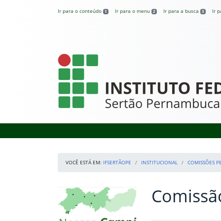
Pular para o conteúdo
Ir para o conteúdo
Ir para o menu
Ir para a busca
Ir 
1
2
3
IFSertãoPE
VOCÊ ESTÁ EM:
IFSERTÃOPE
INSTITUCIONAL
COMISSÕES 
Comissão
Início da navegação
Mapa Campi
Início do conteúdo