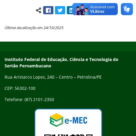
Facebook
Twitter
LinkedIn
Pinterest
WhatsApp
Compartilhar conteúdo:
Última atualização em 24/10/2025
Início do rodapé
Fim do conteúdo
Endereço
Instituto Federal de Educação, Ciência e Tecnologia do
Sertão Pernambucano
Rua Aristarco Lopes, 240 – Centro – Petrolina/PE
CEP: 56302-100
Telefone: (87) 2101-2350