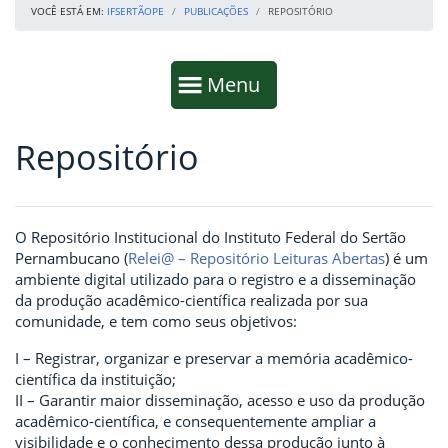
VOCÊ ESTÁ EM:
IFSERTÃOPE
PUBLICAÇÕES
REPOSITÓRIO
Início da navegação
Mostrar
Menu
Repositório
Fim da navegação
Início do conteúdo
O Repositório Institucional do Instituto Federal do Sertão
Pernambucano (
Relei@ – Repositório Leituras Abertas
) é um
ambiente digital utilizado para o registro e a disseminação
da produção acadêmico-científica realizada por sua
comunidade, e tem como seus objetivos:
I – Registrar, organizar e preservar a memória acadêmico-
científica da instituição;
II – Garantir maior disseminação, acesso e uso da produção
acadêmico-científica, e consequentemente ampliar a
visibilidade e o conhecimento dessa produção junto à