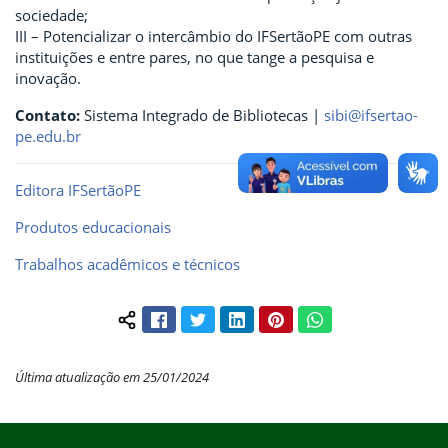
sociedade;
III – Potencializar o intercâmbio do IFSertãoPE com outras
instituições e entre pares, no que tange a pesquisa e
inovação.
Contato:
Sistema Integrado de Bibliotecas |
sibi@ifsertao-
pe.edu.br
Editora IFSertãoPE
Produtos educacionais
Trabalhos acadêmicos e técnicos
Facebook
Twitter
LinkedIn
Pinterest
WhatsApp
Compartilhar conteúdo:
Última atualização em 25/01/2024
Início do rodapé
Fim do conteúdo