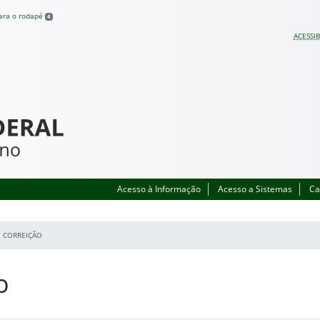
para o rodapé
4
ACESSIB
Acesso à Informação
Acesso a Sistemas
Ca
CORREIÇÃO
o