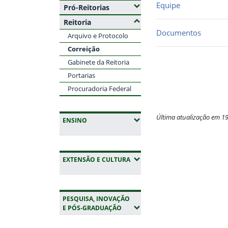
Equipe
(Expandir submenus)
Pró-Reitorias
(Ocultar submenus)
Reitoria
Documentos
Arquivo e Protocolo
Correição
Gabinete da Reitoria
Portarias
Procuradoria Federal
Última atualização em 1
(EXPANDIR SUBMENUS)
ENSINO
Fim do conteúdo
(EXPANDIR SUBMENUS)
EXTENSÃO E CULTURA
PESQUISA, INOVAÇÃO
(EXPANDIR SUBMENUS)
E PÓS-GRADUAÇÃO