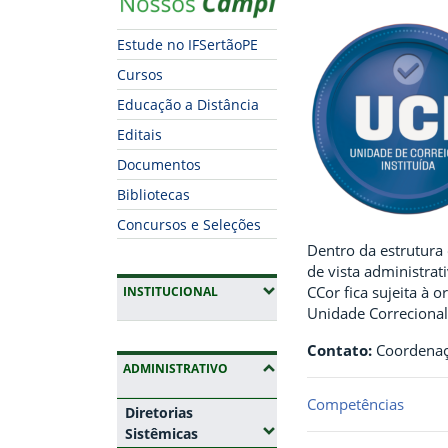
Estude no IFSertãoPE
Cursos
Educação a Distância
Editais
Documentos
Bibliotecas
Concursos e Seleções
Dentro da estrutura
de vista administrat
(EXPANDIR SUBMENUS)
CCor fica sujeita à 
INSTITUCIONAL
Unidade Correcional 
Contato:
Coordenaç
(OCULTAR SUBMENUS)
ADMINISTRATIVO
Competências
Diretorias
(Expandir submenus)
Sistêmicas