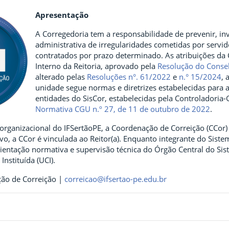
Apresentação
A Corregedoria tem a responsabilidade de prevenir, in
administrativa de irregularidades cometidas por servido
contratados por prazo determinado. As atribuições da
Interno da Reitoria, aprovado pela
Resolução do Consel
alterado pelas
Resoluções n°. 61/2022
e
n.° 15/2024
, 
unidade segue normas e diretrizes estabelecidas para 
entidades do SisCor, estabelecidas pela Controladoria-
Normativa CGU n.º 27, de 11 de outubro de 2022
.
 organizacional do IFSertãoPE, a Coordenação de Correição (CCo
ivo, a CCor é vinculada ao Reitor(a). Enquanto integrante do Sist
orientação normativa e supervisão técnica do Órgão Central do Si
Instituída (UCI).
ão de Correição |
correicao@ifsertao-pe.edu.br