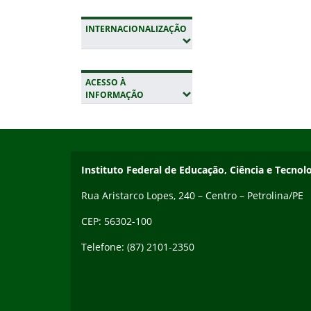
INTERNACIONALIZAÇÃO
(EXPANDIR SUBMENUS)
ACESSO À
(EXPANDIR SUBMENUS)
INFORMAÇÃO
Início do rodapé
Fim da navegação
Endereço
Instituto Federal de Educação, Ciência e Tecn
Rua Aristarco Lopes, 240 – Centro – Petrolina/PE
CEP: 56302-100
Telefone: (87) 2101-2350