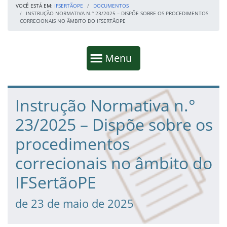
VOCÊ ESTÁ EM:
IFSERTÃOPE
DOCUMENTOS
INSTRUÇÃO NORMATIVA N.° 23/2025 – DISPÕE SOBRE OS PROCEDIMENTOS
CORRECIONAIS NO ÂMBITO DO IFSERTÃOPE
Início da navegação
Mostrar
Menu
Fim da navegação
Início do conteúdo
Instrução Normativa n.°
23/2025 – Dispõe sobre os
procedimentos
correcionais no âmbito do
IFSertãoPE
de 23 de maio de 2025