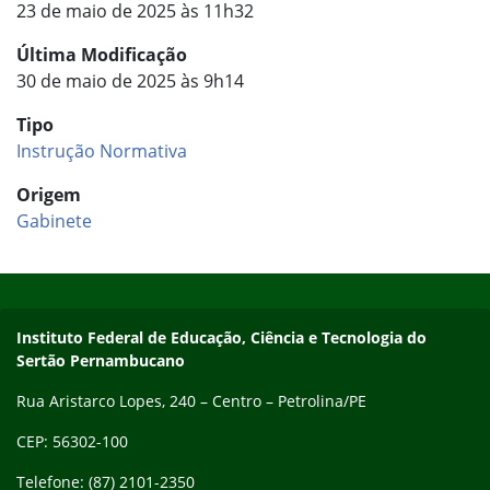
23 de maio de 2025 às 11h32
Última Modificação
30 de maio de 2025 às 9h14
Tipo
Instrução Normativa
Origem
Gabinete
Início do rodapé
Fim do conteúdo
Endereço
Instituto Federal de Educação, Ciência e Tecnologia do
Sertão Pernambucano
Rua Aristarco Lopes, 240 – Centro – Petrolina/PE
CEP: 56302-100
Telefone: (87) 2101-2350