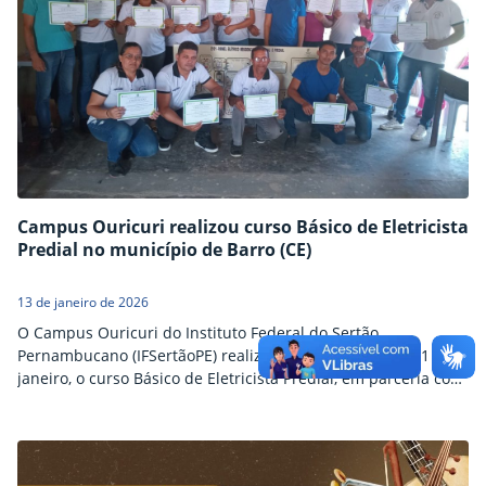
Campus Ouricuri realizou curso Básico de Eletricista
Predial no município de Barro (CE)
13 de janeiro de 2026
O Campus Ouricuri do Instituto Federal do Sertão
Pernambucano (IFSertãoPE) realizou, entre os dias 4 e 11 de
janeiro, o curso Básico de Eletricista Predial, em parceria com
a Associação dos Produtores Vale da Serrota, localizada no
Sítio Novos, no município de Barro – CE. Ao todo, 21 alunos
receberam certificado. O curso, com duração de 30 horas,
tratou dos…