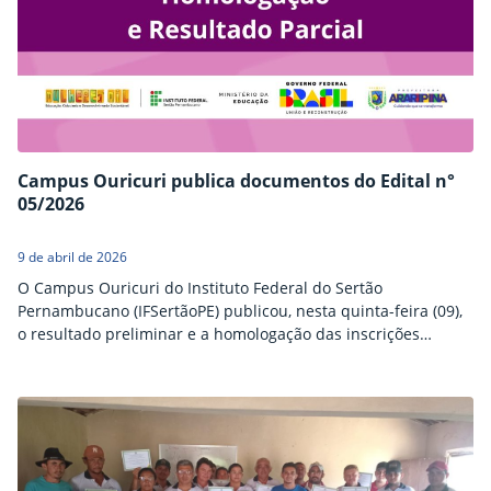
Campus Ouricuri publica documentos do Edital n°
05/2026
9 de abril de 2026
O Campus Ouricuri do Instituto Federal do Sertão
Pernambucano (IFSertãoPE) publicou, nesta quinta-feira (09),
o resultado preliminar e a homologação das inscrições
do Edital nº 05/2026, o qual é referente ao processo seletivo
simplificado com o objetivo de formar cadastro de reserva de
bolsistas para atuação como professor mediador nos cursos
de Formação Inicial e Continuada (FIC) do programa Mulheres
Mil,…