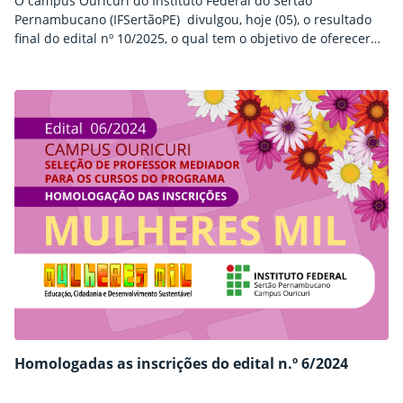
O campus Ouricuri do Instituto Federal do Sertão
Pernambucano (IFSertãoPE) divulgou, hoje (05), o resultado
final do edital nº 10/2025, o qual tem o objetivo de oferecer
aulas de pífano como atividade voltada para a valorização da
cultura local, ensino da arte, além de oficinas de construção
do instrumento para estudantes de 13 a 17 anos
matriculados no campus Ouricuri…
Homologadas as inscrições do edital n.º 6/2024