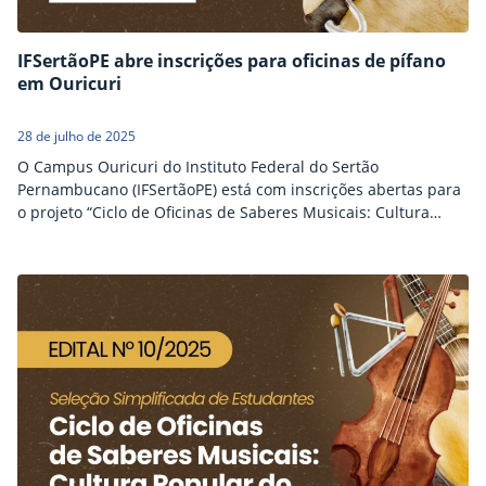
IFSertãoPE abre inscrições para oficinas de pífano
em Ouricuri
28 de julho de 2025
O Campus Ouricuri do Instituto Federal do Sertão
Pernambucano (IFSertãoPE) está com inscrições abertas para
o projeto “Ciclo de Oficinas de Saberes Musicais: Cultura
Popular do Sertão do Araripe”. A proposta oferecerá aulas
gratuitas de pífano e oficinas de construção do instrumento,
com o objetivo de valorizar a cultura local e promover o
ensino da música tradicional da região. As…