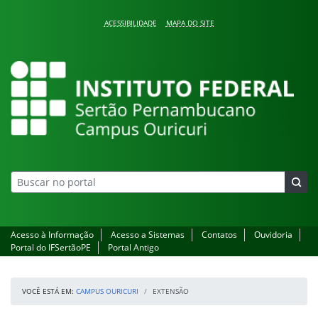
Pular para o conteúdo
ACESSIBILIDADE
MAPA DO SITE
Campus Ouricuri
Acesso à Informação
Acesso a Sistemas
Contatos
Ouvidoria
Portal do IFSertãoPE
Portal Antigo
VOCÊ ESTÁ EM:
CAMPUS OURICURI
EXTENSÃO