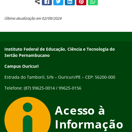
Facebook
Twitter
LinkedIn
Pinterest
WhatsApp
Compartilhar conteúdo:
Última atualização em 02/09/2024
Início do rodapé
Fim do conteúdo
Endereço
Instituto Federal de Educação, Ciência e Tecnologia do
Sertão Pernambucano
Campus Ouricuri
Estrada do Tamboril, S/N – Ouricuri/PE – CEP: 56200-000
Telefone: (87) 99625-0014 / 99625-0156