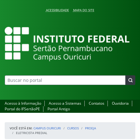
Pular para o conteúdo
ACESSIBILIDADE
MAPA DO SITE
Campus Ouricuri
Acesso à Informação
Acesso a Sistemas
Contatos
Ouvidoria
Portal do IFSertãoPE
Portal Antigo
VOCÊ ESTÁ EM:
CAMPUS OURICURI
CURSOS
PROEJA
ELETRICISTA PREDIAL