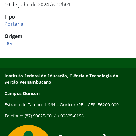
10 de julho de 2024 às 12h01
Tipo
Portaria
Origem
DG
Início do rodapé
Fim do conteúdo
Endereço
Instituto Federal de Educação, Ciência e Tecnologia do
Sertão Pernambucano
Campus Ouricuri
Estrada do Tamboril, S/N – Ouricuri/PE – CEP: 56200-000
Telefone: (87) 99625-0014 / 99625-0156