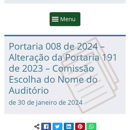
Início da navegação
Mostrar
Menu
Fim da navegação
Início do conteúdo
Portaria 008 de 2024 –
Alteração da Portaria 191
de 2023 – Comissão
Escolha do Nome do
Auditório
de 30 de janeiro de 2024
Facebook
Twitter
LinkedIn
Pinterest
WhatsApp
Compartilhar conteúdo: