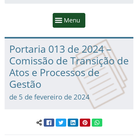
Início da navegação
Mostrar
Menu
Fim da navegação
Início do conteúdo
Portaria 013 de 2024 –
Comissão de Transição de
Atos e Processos de
Gestão
de 5 de fevereiro de 2024
Facebook
Twitter
LinkedIn
Pinterest
WhatsApp
Compartilhar conteúdo: