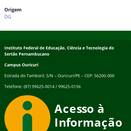
Origem
DG
Início do rodapé
Fim do conteúdo
Endereço
Instituto Federal de Educação, Ciência e Tecnologia do
Sertão Pernambucano
Campus Ouricuri
Estrada do Tamboril, S/N – Ouricuri/PE – CEP: 56200-000
Telefone: (87) 99625-0014 / 99625-0156