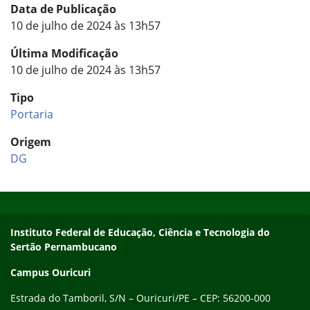
Data de Publicação
10 de julho de 2024 às 13h57
Última Modificação
10 de julho de 2024 às 13h57
Tipo
Portaria
Origem
DG
Início do rodapé
Fim do conteúdo
Endereço
Instituto Federal de Educação, Ciência e Tecnologia do
Sertão Pernambucano
Campus Ouricuri
Estrada do Tamboril, S/N – Ouricuri/PE – CEP: 56200-000