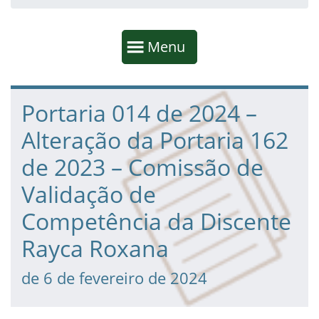
Início da navegação
Mostrar
Menu
Fim da navegação
Início do conteúdo
Portaria 014 de 2024 –
Alteração da Portaria 162
de 2023 – Comissão de
Validação de
Competência da Discente
Rayca Roxana
de 6 de fevereiro de 2024