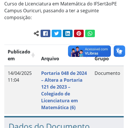
Curso de Licenciatura em Matemática do IFSertãoPE
Campus Ouricuri, passando a ter a seguinte
composição:
Facebook
Twitter
LinkedIn
Pinterest
WhatsApp
Compartilhar conteúdo:
Publicado
em
Arquivo
Grupo
14/04/2025
Portaria 048 de 2024
Documento
11:04
– Altera a Portaria
121 de 2023 –
Colegiado de
Licenciatura em
Matemática (6)
Dados do Documento