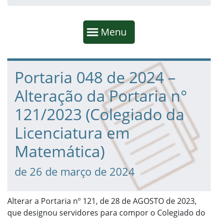
Início da navegação
Mostrar
Menu
Fim da navegação
Início do conteúdo
Portaria 048 de 2024 –
Alteração da Portaria n°
121/2023 (Colegiado da
Licenciatura em
Matemática)
de 26 de março de 2024
Alterar a Portaria nº 121, de 28 de AGOSTO de 2023,
que designou servidores para compor o Colegiado do