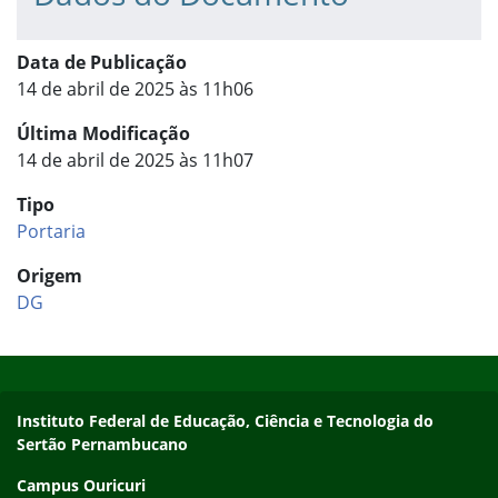
Data de Publicação
14 de abril de 2025 às 11h06
Última Modificação
14 de abril de 2025 às 11h07
Tipo
Portaria
Origem
DG
Início do rodapé
Fim do conteúdo
Endereço
Instituto Federal de Educação, Ciência e Tecnologia do
Sertão Pernambucano
Campus Ouricuri