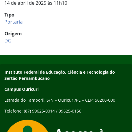
14 de abril de 2025 às 11h10
Tipo
Portaria
Origem
DG
Início do rodapé
Fim do conteúdo
Endereço
Instituto Federal de Educação, Ciência e Tecnologia do
Sertão Pernambucano
Campus Ouricuri
Estrada do Tamboril, S/N – Ouricuri/PE – CEP: 56200-000
Telefone: (87) 99625-0014 / 99625-0156