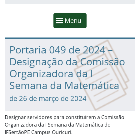
Início da navegação
Mostrar
Menu
Fim da navegação
Início do conteúdo
Portaria 049 de 2024 –
Designação da Comissão
Organizadora da I
Semana da Matemática
de 26 de março de 2024
Designar servidores para constituírem a Comissão
Organizadora da I Semana da Matemática do
IFSertãoPE Campus Ouricuri.