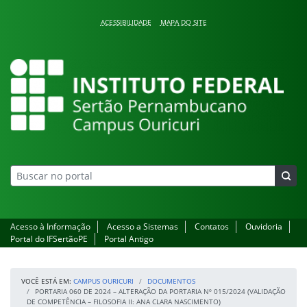
Pular para o conteúdo
ACESSIBILIDADE
MAPA DO SITE
Campus Ouricuri
Acesso à Informação
Acesso a Sistemas
Contatos
Ouvidoria
Portal do IFSertãoPE
Portal Antigo
VOCÊ ESTÁ EM:
CAMPUS OURICURI
DOCUMENTOS
PORTARIA 060 DE 2024 – ALTERAÇÃO DA PORTARIA Nº 015/2024 (VALIDAÇÃO
DE COMPETÊNCIA – FILOSOFIA II: ANA CLARA NASCIMENTO)