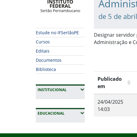
Adminis
de 5 de abri
Estude no IFSertãoPE
Designar servidor 
Administração e Co
Cursos
Editais
Documentos
Biblioteca
Publicado
em
(EXPANDIR SUBMENUS)
INSTITUCIONAL
24/04/2025
14:03
(EXPANDIR SUBMENUS)
EDUCACIONAL
Fim do conteúdo
Início do rodapé
Fim da navegação