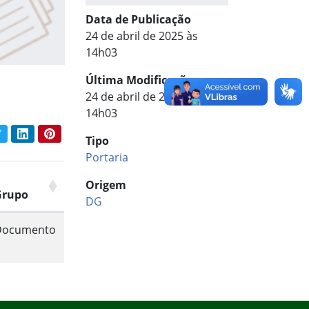
Data de Publicação
24 de abril de 2025 às
14h03
Última Modificação
24 de abril de 2025 às
14h03
book
Twitter
LinkedIn
Pinterest
Tipo
har conteúdo:
Portaria
Origem
Grupo
DG
Documento