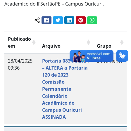
Acadêmico do IFSertãoPE – Campus Ouricuri.
Facebook
Twitter
LinkedIn
Pinterest
WhatsApp
Compartilhar conteúdo:
Publicado
em
Arquivo
Grupo
28/04/2025
Portaria 083 de 2024
Documento
09:36
– ALTERA a Portaria
120 de 2023
Comissão
Permanente
Calendário
Acadêmico do
Campus Ouricuri
ASSINADA