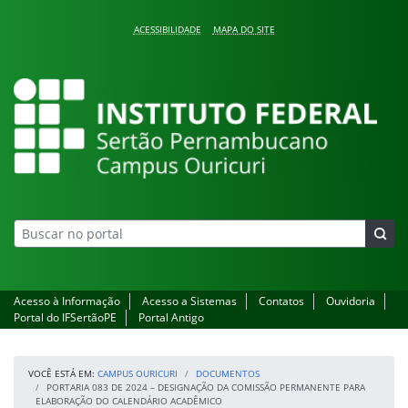
Pular para o conteúdo
ACESSIBILIDADE
MAPA DO SITE
Campus Ouricuri
Acesso à Informação
Acesso a Sistemas
Contatos
Ouvidoria
Portal do IFSertãoPE
Portal Antigo
VOCÊ ESTÁ EM:
CAMPUS OURICURI
DOCUMENTOS
PORTARIA 083 DE 2024 – DESIGNAÇÃO DA COMISSÃO PERMANENTE PARA
ELABORAÇÃO DO CALENDÁRIO ACADÊMICO