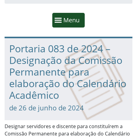
Início da navegação
Mostrar
Menu
Fim da navegação
Início do conteúdo
Portaria 083 de 2024 –
Designação da Comissão
Permanente para
elaboração do Calendário
Acadêmico
de 26 de junho de 2024
Designar servidores e discente para constituírem a
Comissão Permanente para elaboração do Calendário