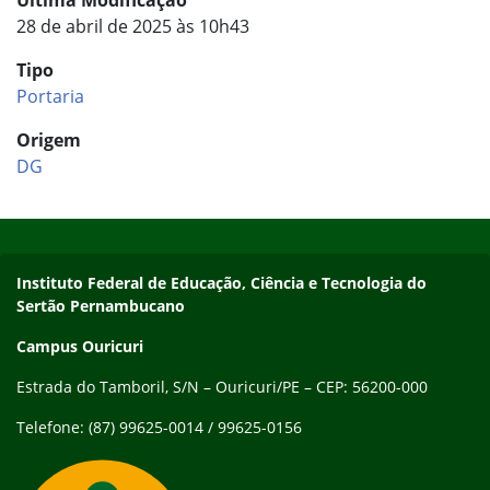
Última Modificação
28 de abril de 2025 às 10h43
Tipo
Portaria
Origem
DG
Início do rodapé
Fim do conteúdo
Endereço
Instituto Federal de Educação, Ciência e Tecnologia do
Sertão Pernambucano
Campus Ouricuri
Estrada do Tamboril, S/N – Ouricuri/PE – CEP: 56200-000
Telefone: (87) 99625-0014 / 99625-0156