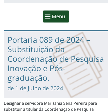
Início da navegação
Mostrar
Menu
Fim da navegação
Início do conteúdo
Portaria 089 de 2024 –
Substituição da
Coordenação de Pesquisa
Inovação e Pós-
graduação.
de 1 de julho de 2024
Designar a servidora Marizania Sena Pereira para
substituir a titular da Coordenação de Pesquisa