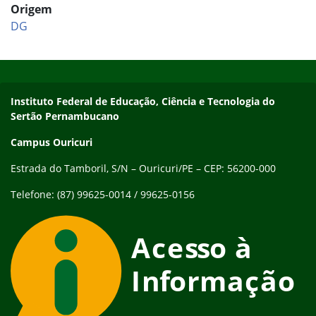
Origem
DG
Início do rodapé
Fim do conteúdo
Endereço
Instituto Federal de Educação, Ciência e Tecnologia do
Sertão Pernambucano
Campus Ouricuri
Estrada do Tamboril, S/N – Ouricuri/PE – CEP: 56200-000
Telefone: (87) 99625-0014 / 99625-0156