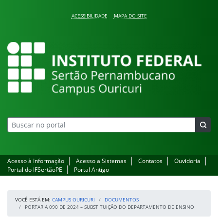
Pular para o conteúdo
ACESSIBILIDADE
MAPA DO SITE
Campus Ouricuri
Acesso à Informação
Acesso a Sistemas
Contatos
Ouvidoria
Portal do IFSertãoPE
Portal Antigo
VOCÊ ESTÁ EM:
CAMPUS OURICURI
DOCUMENTOS
PORTARIA 090 DE 2024 – SUBSTITUIÇÃO DO DEPARTAMENTO DE ENSINO