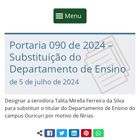
Início da navegação
Mostrar
Menu
Fim da navegação
Início do conteúdo
Portaria 090 de 2024 –
Substituição do
Departamento de Ensino
de 5 de julho de 2024
Designar a servidora Talita Mirella Ferreira da Silva
para substituir o titular do Departamento de Ensino do
campus Ouricuri por motivo de férias.
Facebook
Twitter
LinkedIn
Pinterest
WhatsApp
Compartilhar conteúdo: