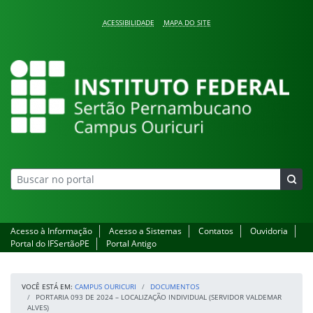
Pular para o conteúdo
ACESSIBILIDADE
MAPA DO SITE
Campus Ouricuri
Acesso à Informação
Acesso a Sistemas
Contatos
Ouvidoria
Portal do IFSertãoPE
Portal Antigo
VOCÊ ESTÁ EM:
CAMPUS OURICURI
DOCUMENTOS
PORTARIA 093 DE 2024 – LOCALIZAÇÃO INDIVIDUAL (SERVIDOR VALDEMAR
ALVES)