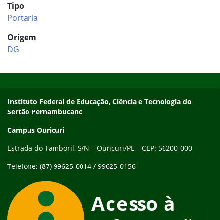
Tipo
Portaria
Origem
DG
Início do rodapé
Fim do conteúdo
Endereço
Instituto Federal de Educação, Ciência e Tecnologia do
Sertão Pernambucano
Campus Ouricuri
Estrada do Tamboril, S/N – Ouricuri/PE – CEP: 56200-000
Telefone: (87) 99625-0014 / 99625-0156