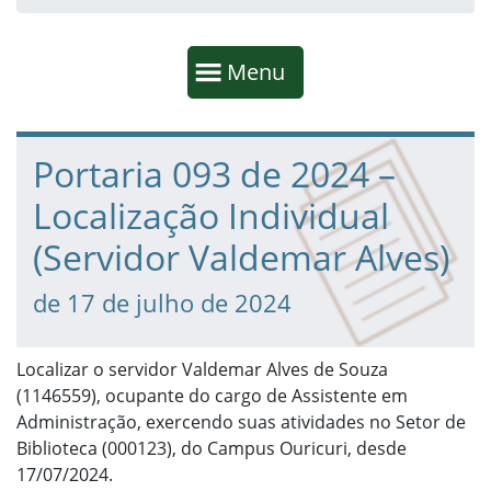
Início da navegação
Mostrar
Menu
Fim da navegação
Início do conteúdo
Portaria 093 de 2024 –
Localização Individual
(Servidor Valdemar Alves)
de 17 de julho de 2024
Localizar o servidor Valdemar Alves de Souza
(1146559), ocupante do cargo de Assistente em
Administração, exercendo suas atividades no Setor de
Biblioteca (000123), do Campus Ouricuri, desde
17/07/2024.