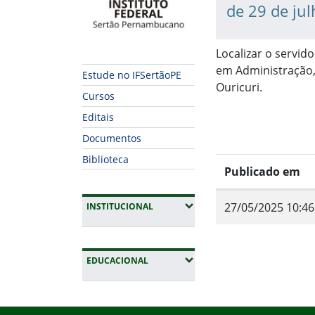
de 29 de ju
Localizar o servid
em Administração,
Estude no IFSertãoPE
Ouricuri.
Cursos
Editais
Documentos
Biblioteca
Publicado em
(EXPANDIR SUBMENUS)
27/05/2025 10:46
INSTITUCIONAL
Fim do conteúdo
(EXPANDIR SUBMENUS)
EDUCACIONAL
Início do rodapé
Fim da navegação