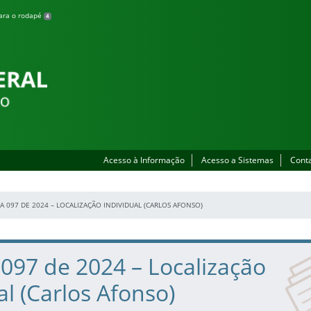
para o rodapé
4
Acesso à Informação
Acesso a Sistemas
Cont
A 097 DE 2024 – LOCALIZAÇÃO INDIVIDUAL (CARLOS AFONSO)
 097 de 2024 – Localização
al (Carlos Afonso)