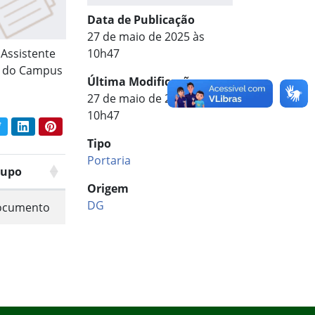
Data de Publicação
27 de maio de 2025 às
 Assistente
10h47
), do Campus
Última Modificação
27 de maio de 2025 às
10h47
book
Twitter
LinkedIn
Pinterest
har conteúdo:
Tipo
Portaria
rupo
Origem
DG
ocumento