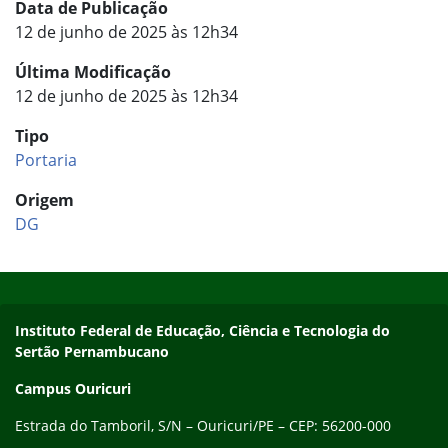
Data de Publicação
12 de junho de 2025 às 12h34
Última Modificação
12 de junho de 2025 às 12h34
Tipo
Portaria
Origem
DG
Início do rodapé
Fim do conteúdo
Endereço
Instituto Federal de Educação, Ciência e Tecnologia do
Sertão Pernambucano
Campus Ouricuri
Estrada do Tamboril, S/N – Ouricuri/PE – CEP: 56200-000