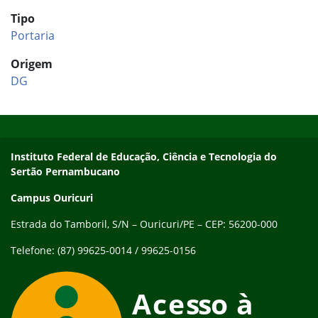
Tipo
Portaria
Origem
DG
Início do rodapé
Fim do conteúdo
Endereço
Instituto Federal de Educação, Ciência e Tecnologia do
Sertão Pernambucano
Campus Ouricuri
Estrada do Tamboril, S/N – Ouricuri/PE – CEP: 56200-000
Telefone: (87) 99625-0014 / 99625-0156