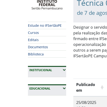
Técnica
de 7 de ago
Estude no IFSertãoPE
Designar o servid
pela realização da
Cursos
firmado entre IFSe
Editais
operacionalização 
Documentos
outros a serem pa
Biblioteca
IFSertãoPE Campus
(EXPANDIR SUBMENUS)
INSTITUCIONAL
Publicado
(EXPANDIR SUBMENUS)
EDUCACIONAL
em
Fim da navegação
25/08/2025