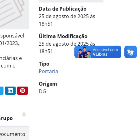
Data de Publicação
25 de agosto de 2025 às
18h51
esponsável
Última Modificação
01/2023,
25 de agosto de 2025 às
18h51
nciárias e
Tipo
s com o
Portaria
Origem
book
Twitter
LinkedIn
Pinterest
DG
har conteúdo:
Grupo
Documento