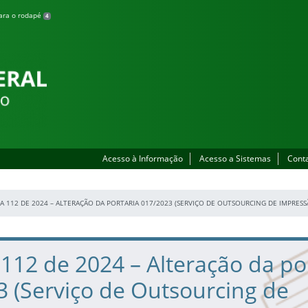
para o rodapé
4
Acesso à Informação
Acesso a Sistemas
Cont
A 112 DE 2024 – ALTERAÇÃO DA PORTARIA 017/2023 (SERVIÇO DE OUTSOURCING DE IMPRESS
 112 de 2024 – Alteração da po
 (Serviço de Outsourcing de