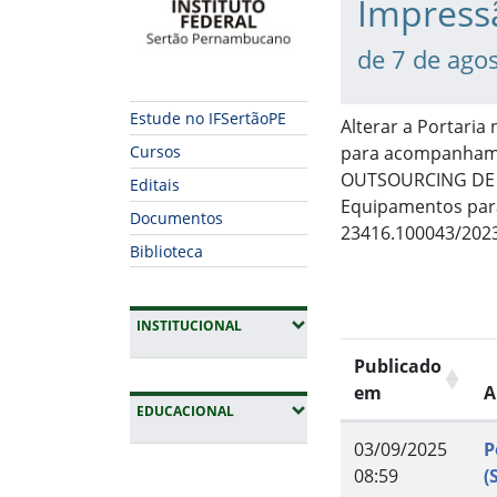
Impress
de 7 de ago
Estude no IFSertãoPE
Alterar a Portaria
para acompanhame
Cursos
OUTSOURCING DE I
Editais
Equipamentos para
Documentos
23416.100043/2023
Biblioteca
(EXPANDIR SUBMENUS)
INSTITUCIONAL
Publicado
em
A
(EXPANDIR SUBMENUS)
EDUCACIONAL
03/09/2025
P
Fim da navegação
08:59
(