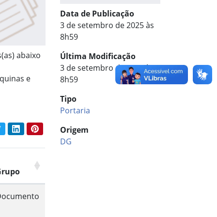
Data de Publicação
3 de setembro de 2025 às
8h59
s(as) abaixo
Última Modificação
3 de setembro de 2025 às
quinas e
8h59
Tipo
Portaria
book
Twitter
LinkedIn
Pinterest
Origem
har conteúdo:
DG
Grupo
Documento