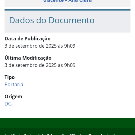
discente – Ana Clara
Dados do Documento
Data de Publicação
3 de setembro de 2025 às 9h09
Última Modificação
3 de setembro de 2025 às 9h09
Tipo
Portaria
Origem
DG
Início do rodapé
Fim do conteúdo