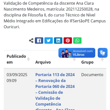
Validação de Competência da discente Ana Clara
Nascimento Medeiros, matrícula: 202112250028, na
disciplina de Filosofia II, do curso Técnico de Nível
Médio Integrado em Edificações do IFSertãoPE Campus
Ouricuri.
Facebook
Twitter
LinkedIn
Pinterest
WhatsApp
Compartilhar conteúdo:
Publicado
em
Arquivo
Grupo
03/09/2025
Portaria 113 de 2024
Documento
09:09
– Renovação da
Portaria 060 de 2024
– Comissão de
Validação de
Competência