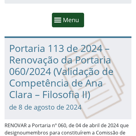
Início da navegação
Mostrar
Menu
Fim da navegação
Início do conteúdo
Portaria 113 de 2024 –
Renovação da Portaria
060/2024 (Validação de
Competência de Ana
Clara – Filosofia II)
de 8 de agosto de 2024
RENOVAR a Portaria nº 060, de 04 de abril de 2024 que
designoumembros para constituírem a Comissão de