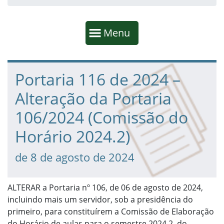
Início da navegação
Mostrar
Menu
Fim da navegação
Início do conteúdo
Portaria 116 de 2024 –
Alteração da Portaria
106/2024 (Comissão do
Horário 2024.2)
de 8 de agosto de 2024
ALTERAR a Portaria nº 106, de 06 de agosto de 2024,
incluindo mais um servidor, sob a presidência do
primeiro, para constituírem a Comissão de Elaboração
do Horário de aulas para o semestre 2024.2, do