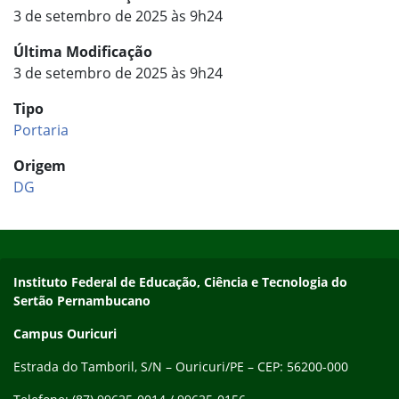
3 de setembro de 2025 às 9h24
Última Modificação
3 de setembro de 2025 às 9h24
Tipo
Portaria
Origem
DG
Início do rodapé
Fim do conteúdo
Endereço
Instituto Federal de Educação, Ciência e Tecnologia do
Sertão Pernambucano
Campus Ouricuri
Estrada do Tamboril, S/N – Ouricuri/PE – CEP: 56200-000