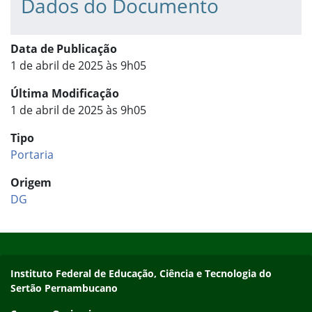
Dados do Documento
Data de Publicação
1 de abril de 2025 às 9h05
Última Modificação
1 de abril de 2025 às 9h05
Tipo
Portaria
Origem
DG
Início do rodapé
Fim do conteúdo
Endereço
Instituto Federal de Educação, Ciência e Tecnologia do
Sertão Pernambucano