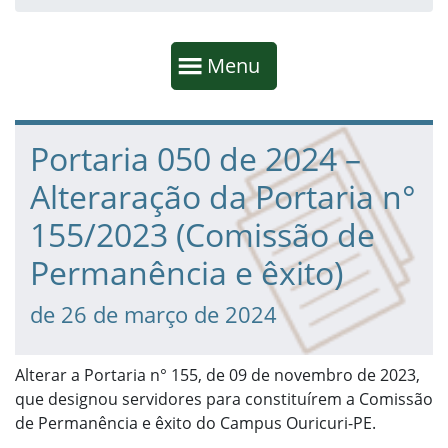
Início da navegação
Mostrar
Menu
Fim da navegação
Início do conteúdo
Portaria 050 de 2024 –
Alteraração da Portaria n°
155/2023 (Comissão de
Permanência e êxito)
de 26 de março de 2024
Alterar a Portaria n° 155, de 09 de novembro de 2023,
que designou servidores para constituírem a Comissão
de Permanência e êxito do Campus Ouricuri-PE.