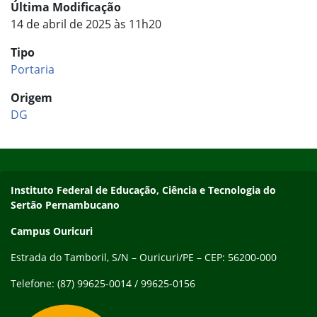
Última Modificação
14 de abril de 2025 às 11h20
Tipo
Portaria
Origem
DG
Início do rodapé
Fim do conteúdo
Endereço
Instituto Federal de Educação, Ciência e Tecnologia do
Sertão Pernambucano
Campus Ouricuri
Estrada do Tamboril, S/N – Ouricuri/PE – CEP: 56200-000
Telefone: (87) 99625-0014 / 99625-0156