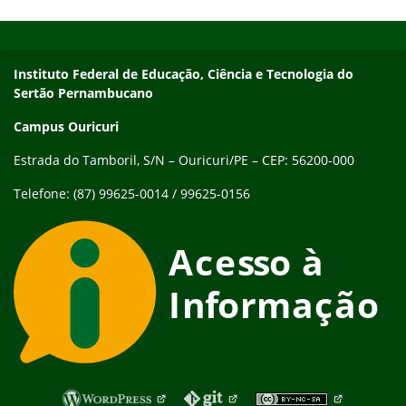
Início do rodapé
Fim do conteúdo
Endereço
Instituto Federal de Educação, Ciência e Tecnologia do
Sertão Pernambucano
Campus Ouricuri
Estrada do Tamboril, S/N – Ouricuri/PE – CEP: 56200-000
Telefone: (87) 99625-0014 / 99625-0156