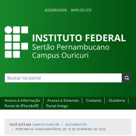
Pular para o conteúdo
ACESSIBILIDADE
MAPA DO SITE
Campus Ouricuri
Acesso à Informação
Acesso a Sistemas
Contatos
Ouvidoria
Portal do IFSertãoPE
Portal Antigo
VOCÊ ESTÁ EM:
CAMPUS OURICURI
DOCUMENTOS
PORTARIA Nº 0496/IFSERTÃOPE, DE 19 DE FEVEREIRO DE 2026