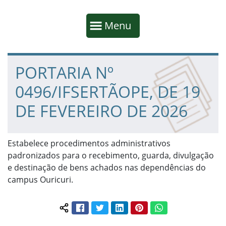
Início da navegação
Mostrar
Menu
Fim da navegação
Início do conteúdo
PORTARIA Nº
0496/IFSERTÃOPE, DE 19
DE FEVEREIRO DE 2026
Estabelece procedimentos administrativos
padronizados para o recebimento, guarda, divulgação
e destinação de bens achados nas dependências do
campus Ouricuri.
Facebook
Twitter
LinkedIn
Pinterest
WhatsApp
Compartilhar conteúdo: