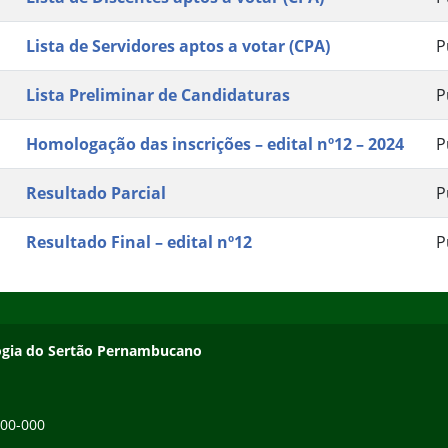
Lista de Servidores aptos a votar (CPA)
P
Lista Preliminar de Candidaturas
P
Homologação das inscrições – edital nº12 – 2024
P
Resultado Parcial
P
Resultado Final – edital nº12
P
ologia do Sertão Pernambucano
200-000