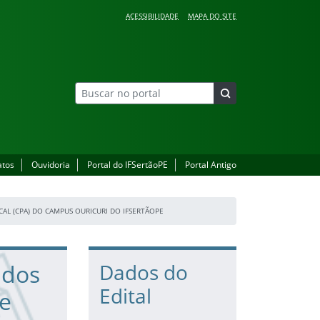
ACESSIBILIDADE
MAPA DO SITE
atos
Ouvidoria
Portal do IFSertãoPE
Portal Antigo
CAL (CPA) DO CAMPUS OURICURI DO IFSERTÃOPE
 dos
Dados do
Edital
de