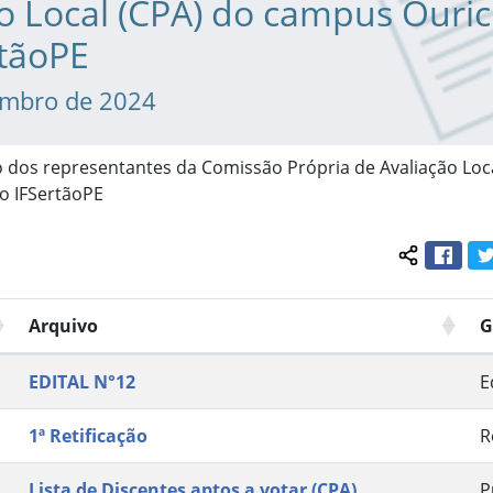
o Local (CPA) do campus Ouric
rtãoPE
embro de 2024
o dos representantes da Comissão Própria de Avaliação Loc
o IFSertãoPE
Face
Compartil
Arquivo
G
EDITAL N°12
E
1ª Retificação
R
Lista de Discentes aptos a votar (CPA)
P