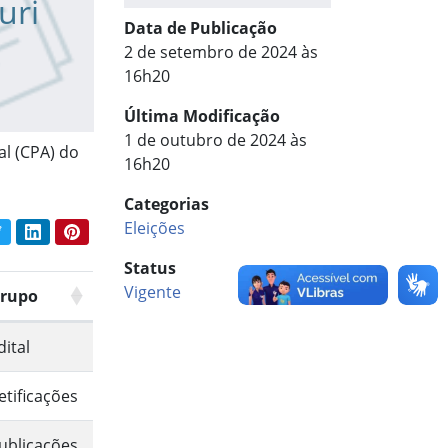
uri
Data de Publicação
2 de setembro de 2024 às
16h20
Última Modificação
1 de outubro de 2024 às
al (CPA) do
16h20
Categorias
Eleições
book
Twitter
LinkedIn
Pinterest
har conteúdo:
Status
Vigente
rupo
dital
etificações
ublicações