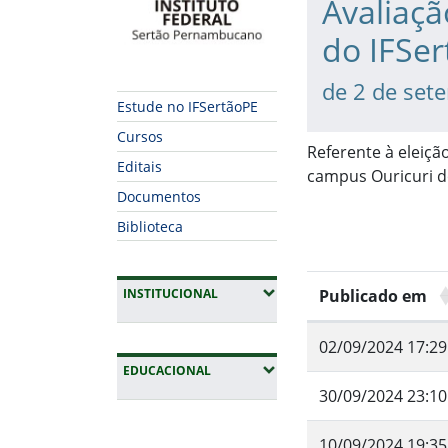
Avaliaçã
do IFSe
de 2 de set
Estude no IFSertãoPE
Cursos
Referente à eleiçã
Editais
campus Ouricuri d
Documentos
Biblioteca
(EXPANDIR SUBMENUS)
INSTITUCIONAL
Publicado em
02/09/2024 17:29
(EXPANDIR SUBMENUS)
EDUCACIONAL
30/09/2024 23:10
Fim da navegação
10/09/2024 19:35